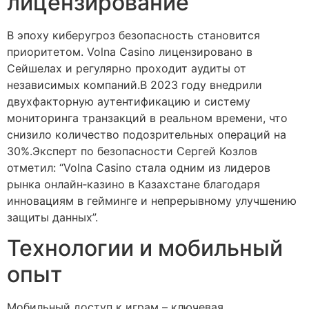
лицензирование
В эпоху киберугроз безопасность становится
приоритетом. Volna Casino лицензировано в
Сейшелах и регулярно проходит аудиты от
независимых компаний.В 2023 году внедрили
двухфакторную аутентификацию и систему
мониторинга транзакций в реальном времени, что
снизило количество подозрительных операций на
30%.Эксперт по безопасности Сергей Козлов
отметил: “Volna Casino стала одним из лидеров
рынка онлайн‑казино в Казахстане благодаря
инновациям в гейминге и непрерывному улучшению
защиты данных”.
Технологии и мобильный
опыт
Мобильный доступ к играм – ключевая