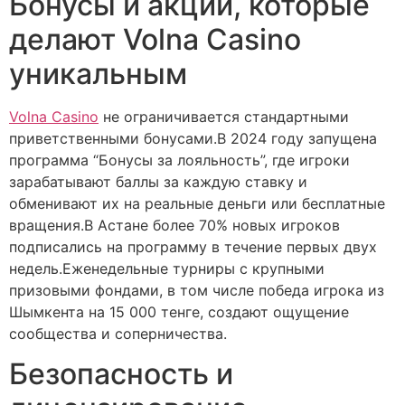
Бонусы и акции, которые
делают Volna Casino
уникальным
Volna Casino
не ограничивается стандартными
приветственными бонусами.В 2024 году запущена
программа “Бонусы за лояльность”, где игроки
зарабатывают баллы за каждую ставку и
обменивают их на реальные деньги или бесплатные
вращения.В Астане более 70% новых игроков
подписались на программу в течение первых двух
недель.Еженедельные турниры с крупными
призовыми фондами, в том числе победа игрока из
Шымкента на 15 000 тенге, создают ощущение
сообщества и соперничества.
Безопасность и