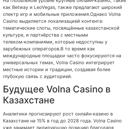
На глобальном уровне крупные онлайн‑казино, такие
как Betway и LeoVegas, также предлагают широкий
спектр игр и мобильные приложения.Однако Volna
Casino выделяется локализацией контента:
тематические слоты, посвящённые казахстанской
культуре, и партнёрства с местными
телеком‑компаниями, которые недоступны у
зарубежных операторов.В то время как
международные площадки часто фокусируются на
универсальных темах, Volna Casino интегрирует
местные истории и традиции, создавая более
глубокую связь с аудиторией.
Будущее Volna Casino в
Казахстане
Аналитики прогнозируют рост онлайн‑казино в
Казахстане на 15% в год до 2028 года. Volna Casino
уже занимает лидирующую позицию благодаря