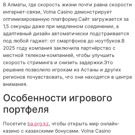
В Алматы, где скорость жизни почти равна скорости
интернет‑связи, Volna Casino демонстрирует
оптимизированную платформу.Сайт загружается за
1,5 секунды даже при медленном соединении, а
адаптивный дизайн автоматически подстраивается
под любой гаджет: от смартфонов до ноутбуков.В
2025 году компания заключила партнёрство с
местной телеком‑компанией, чтобы улучшить
скорость стриминга и снизить задержки.Это
решение позволило игрокам из Астаны и других
регионов почувствовать, что они находятся в центре
внимания.
Особенности игрового
портфеля
Посетите
ba.prg.kz
, чтобы открыть мир онлайн-
казино с казахскими бонусами. Volna Casino