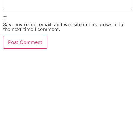
Save my name, email, and website in this browser for
the next time I comment.