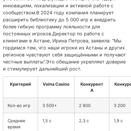
инновациям, локализации и активной работе с
сообществом.В 2024 году компания планирует
расширить библиотеку до 5 000 игр и внедрить
более гибкую программу лояльности для
постоянных игроков.Директор по работе с
клиентами в Астане, Ирина Петрова, заявила: “Мы
гордимся тем, что наши игроки из Астаны и других
регионов чувствуют себя защищёнными и получают
честные выплаты”.Это обещание укрепляет доверие
и стимулирует дальнейший рост.
Критерий
Volna Casino
Конкурент
Конкур
A
Кол-во игр
3 500+
2 800
3 200
Среднее
1,5 с
2,3 с
1,9 с
время