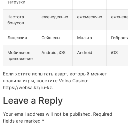
загрузки
Частота
еженедельно
ежемесячно
еженед
бонусов
Лицензия
Сейшелы
Мальта
Гибралт
Мобильное
Android, iOS
Android
iOS
приложение
Если хотите испытать азарт, который меняет
правила игры, посетите Volna Casino:
https://websa.kz/ru-kz.
Leave a Reply
Your email address will not be published.
Required
fields are marked
*