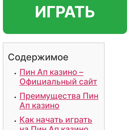
ИГРАТЬ
Содержимое
Пин Ап казино –
Официальный сайт
Преимущества Пин
Ап казино
Как начать играть
на Пин Ап казино