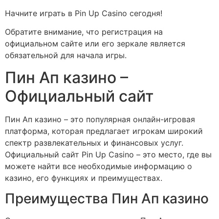
Начните играть в Pin Up Casino сегодня!
Обратите внимание, что регистрация на
официальном сайте или его зеркале является
обязательной для начала игры.
Пин Ап казино –
Официальный сайт
Пин Ап казино – это популярная онлайн-игровая
платформа, которая предлагает игрокам широкий
спектр развлекательных и финансовых услуг.
Официальный сайт Pin Up Casino – это место, где вы
можете найти все необходимые информацию о
казино, его функциях и преимуществах.
Преимущества Пин Ап казино