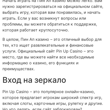
Начать играть на Пин Ап казино можно легко. Вам
нужно зарегистрироваться на официальном сайте,
выбрать игру, которая вам понравилась, и начать
играть. Если у вас возникнут вопросы или
проблемы, вы можете обратиться к поддержке,
которая работает круглосуточно.
В целом, Пин Ап казино – это отличный выбор для
тех, кто ищет развлекательные и финансовые
услуги. Официальный сайт Pin Up Casino – это
место, где вы можете найти все необходимые
информацию о казино, его функциях и
преимуществах.
Вход на зеркало
Pin Up Casino – это популярное онлайн-казино,
которое предлагает игрокам широкий спектр игр,
включая слоты, карточные игры, рулетку и другие.
Но что делать, если сайт заблокирован?