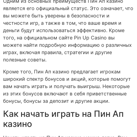
Одним из основных преимуществ Пин Ап казино
является его официальный статус. Это означает, что
вы можете быть уверены в безопасности и
честности игр, а также в том, что ваше время и
деньги будут использоваться эффективно. Кроме
того, на официальном сайте Pin Up Casino вы
можете найти подробную информацию о различных
играх, включая правила, стратегии и другие
полезные советы.
Кроме того, Пин Ап казино предлагает игрокам
широкий спектр бонусов и акций, которые помогут
вам начать играть и получать выигрыш. Некоторые
из этих бонусов включают в себя приветственные
бонусы, бонусы за депозит и другие акции.
Как начать играть на Пин Ап
казино