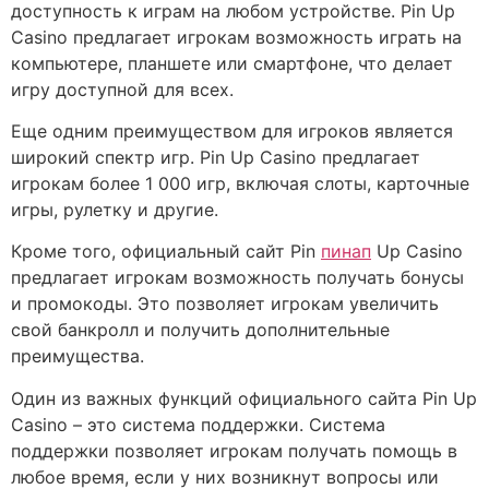
доступность к играм на любом устройстве. Pin Up
Casino предлагает игрокам возможность играть на
компьютере, планшете или смартфоне, что делает
игру доступной для всех.
Еще одним преимуществом для игроков является
широкий спектр игр. Pin Up Casino предлагает
игрокам более 1 000 игр, включая слоты, карточные
игры, рулетку и другие.
Кроме того, официальный сайт Pin
пинап
Up Casino
предлагает игрокам возможность получать бонусы
и промокоды. Это позволяет игрокам увеличить
свой банкролл и получить дополнительные
преимущества.
Один из важных функций официального сайта Pin Up
Casino – это система поддержки. Система
поддержки позволяет игрокам получать помощь в
любое время, если у них возникнут вопросы или