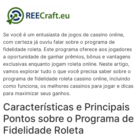
Se você é um entusiasta de jogos de cassino online,
com certeza já ouviu falar sobre o programa de
fidelidade roleta. Este programa oferece aos jogadores
a oportunidade de ganhar prêmios, bônus e vantagens
exclusivas enquanto jogam roleta online. Neste artigo,
vamos explorar tudo o que você precisa saber sobre o
programa de fidelidade roleta cassino
online, incluindo
como funciona, os melhores cassinos para jogar e dicas
para maximizar seus ganhos.
Características e Principais
Pontos sobre o Programa de
Fidelidade Roleta