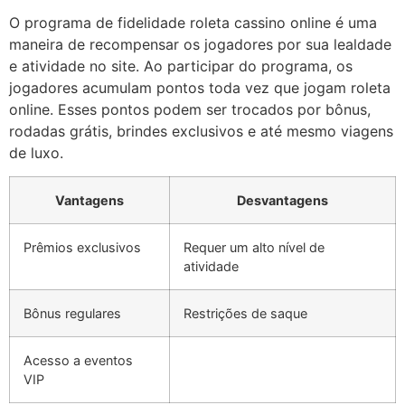
O programa de fidelidade roleta cassino online é uma
maneira de recompensar os jogadores por sua lealdade
e atividade no site. Ao participar do programa, os
jogadores acumulam pontos toda vez que jogam roleta
online. Esses pontos podem ser trocados por bônus,
rodadas grátis, brindes exclusivos e até mesmo viagens
de luxo.
Vantagens
Desvantagens
Prêmios exclusivos
Requer um alto nível de
atividade
Bônus regulares
Restrições de saque
Acesso a eventos
VIP