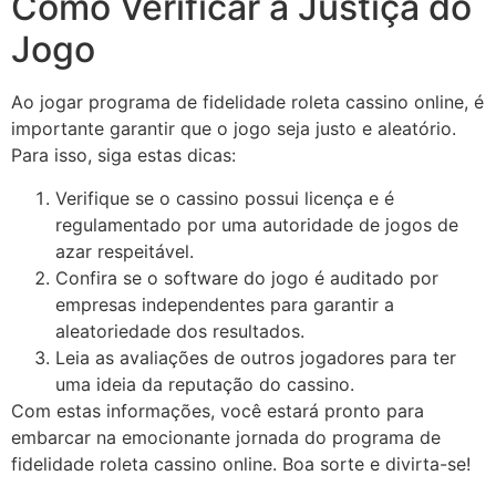
Como Verificar a Justiça do
Jogo
Ao jogar programa de fidelidade roleta cassino online, é
importante garantir que o jogo seja justo e aleatório.
Para isso, siga estas dicas:
Verifique se o cassino possui licença e é
regulamentado por uma autoridade de jogos de
azar respeitável.
Confira se o software do jogo é auditado por
empresas independentes para garantir a
aleatoriedade dos resultados.
Leia as avaliações de outros jogadores para ter
uma ideia da reputação do cassino.
Com estas informações, você estará pronto para
embarcar na emocionante jornada do programa de
fidelidade roleta cassino online. Boa sorte e divirta-se!