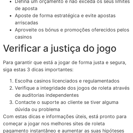
Defina um orçamento e não exceda os seus limites
de aposta
Aposte de forma estratégica e evite apostas
arriscadas
Aproveite os bónus e promoções oferecidos pelos
casinos
Verificar a justiça do jogo
Para garantir que está a jogar de forma justa e segura,
siga estas 3 dicas importantes:
Escolha casinos licenciados e regulamentados
Verifique a integridade dos jogos de roleta através
de auditorias independentes
Contacte o suporte ao cliente se tiver alguma
dúvida ou problema
Com estas dicas e informações úteis, está pronto para
começar a jogar nos melhores sites de roleta
pagamento instantâneo e aumentar as suas hipóteses