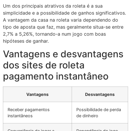
Um dos principais atrativos da roleta é a sua
simplicidade e a possibilidade de ganhos significativos.
A vantagem da casa na roleta varia dependendo do
tipo de aposta que faz, mas geralmente situa-se entre
2,7% a 5,26%, tornando-a num jogo com boas
hipóteses de ganhar.
Vantagens e desvantagens
dos sites de roleta
pagamento instantâneo
Vantagens
Desvantagens
Receber pagamentos
Possibilidade de perda
instantâneos
de dinheiro
Conveniência de jogar a
Dependência do jogo