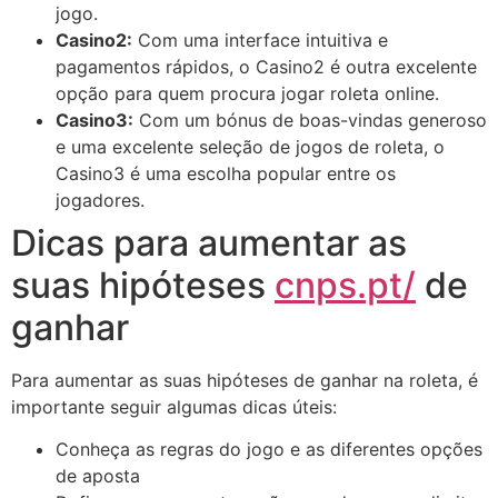
jogo.
Casino2:
Com uma interface intuitiva e
pagamentos rápidos, o Casino2 é outra excelente
opção para quem procura jogar roleta online.
Casino3:
Com um bónus de boas-vindas generoso
e uma excelente seleção de jogos de roleta, o
Casino3 é uma escolha popular entre os
jogadores.
Dicas para aumentar as
suas hipóteses
cnps.pt/
de
ganhar
Para aumentar as suas hipóteses de ganhar na roleta, é
importante seguir algumas dicas úteis:
Conheça as regras do jogo e as diferentes opções
de aposta