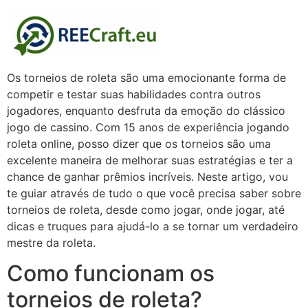
Os torneios de roleta são uma emocionante forma de
competir e testar suas habilidades contra outros
jogadores, enquanto desfruta da emoção do clássico
jogo de cassino. Com 15 anos de experiência jogando
roleta online, posso dizer que os torneios são uma
excelente maneira de melhorar suas estratégias e ter a
chance de ganhar prêmios incríveis. Neste
artigo, vou
te guiar através de tudo o que você precisa saber sobre
torneios de roleta, desde como jogar, onde jogar, até
dicas e truques para ajudá-lo a se tornar um verdadeiro
mestre da roleta.
Como funcionam os
torneios de roleta?