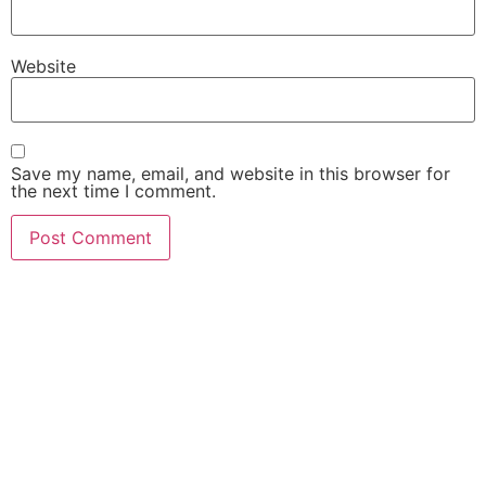
Website
Save my name, email, and website in this browser for
the next time I comment.