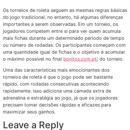
Os torneios de roleta seguem as mesmas regras básicas
do jogo tradicional, no entanto, há algumas diferenças
importantes a serem observadas. Em um torneio, os
jogadores competem entre si para ver quem acumula
mais fichas durante um determinado período de tempo
ou número de rodadas. Os participantes começam com
uma quantidade igual de fichas e o objetivo é acumular
o máximo possível no final
bonitos.com.pt/
do torneio.
Uma das características mais emocionantes dos
torneios de roleta é que o jogo pode ser bastante
rápido, com rodadas consecutivas acontecendo
rapidamente. Isso adiciona uma camada extra de
adrenalina e estratégia ao jogo, já que os jogadores
precisam tomar decisões rápidas e eficazes para
maximizar seus ganhos.
Leave a Reply