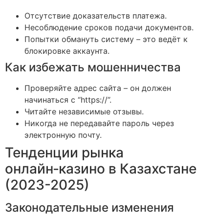
Отсутствие доказательств платежа.
Несоблюдение сроков подачи документов.
Попытки обмануть систему – это ведёт к
блокировке аккаунта.
Как избежать мошенничества
Проверяйте адрес сайта – он должен
начинаться с “https://”.
Читайте независимые отзывы.
Никогда не передавайте пароль через
электронную почту.
Тенденции рынка
онлайн‑казино в Казахстане
(2023-2025)
Законодательные изменения