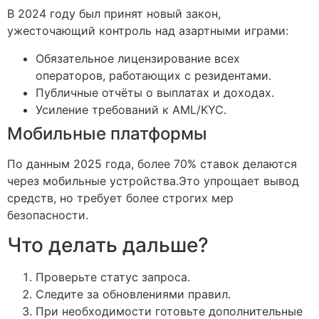
В 2024 году был принят новый закон,
ужесточающий контроль над азартными играми:
Обязательное лицензирование всех
операторов, работающих с резидентами.
Публичные отчёты о выплатах и доходах.
Усиление требований к AML/KYC.
Мобильные платформы
По данным 2025 года, более 70% ставок делаются
через мобильные устройства.Это упрощает вывод
средств, но требует более строгих мер
безопасности.
Что делать дальше?
Проверьте статус запроса.
Следите за обновлениями правил.
При необходимости готовьте дополнительные