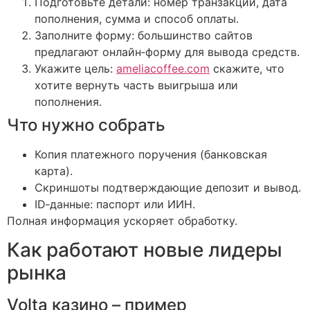
Подготовьте детали: номер транзакции, дата
пополнения, сумма и способ оплаты.
Заполните форму: большинство сайтов
предлагают онлайн‑форму для вывода средств.
Укажите цель:
ameliacoffee.com
скажите, что
хотите вернуть часть выигрыша или
пополнения.
Что нужно собрать
Копия платежного поручения (банковская
карта).
Скриншоты подтверждающие депозит и вывод.
ID‑данные: паспорт или ИИН.
Полная информация ускоряет обработку.
Как работают новые лидеры
рынка
Volta казино – пример