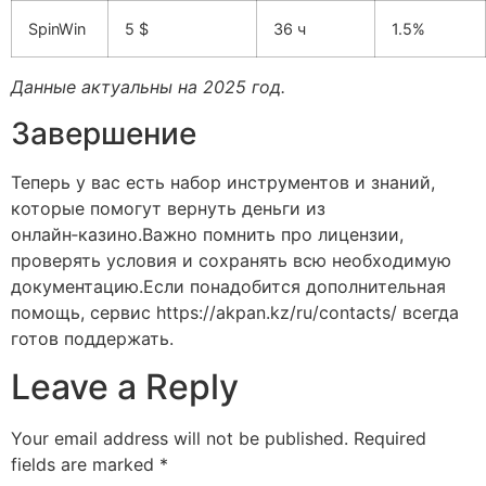
SpinWin
5 $
36 ч
1.5%
Данные актуальны на 2025 год.
Завершение
Теперь у вас есть набор инструментов и знаний,
которые помогут вернуть деньги из
онлайн‑казино.Важно помнить про лицензии,
проверять условия и сохранять всю необходимую
документацию.Если понадобится дополнительная
помощь, сервис https://akpan.kz/ru/contacts/ всегда
готов поддержать.
Leave a Reply
Your email address will not be published.
Required
fields are marked
*