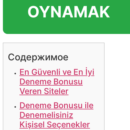
OYNAMAK
Содержимое
En Güvenli ve En İyi
Deneme Bonusu
Veren Siteler
Deneme Bonusu ile
Denemelisiniz
Kişisel Seçenekler