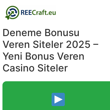
Deneme Bonusu
Veren Siteler 2025 –
Yeni Bonus Veren
Casino Siteler