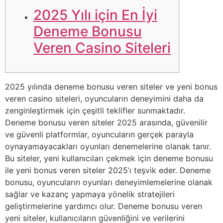
2025 Yılı için En İyi
Deneme Bonusu
Veren Casino Siteleri
2025 yılında deneme bonusu veren siteler ve yeni bonus
veren casino siteleri, oyuncuların deneyimini daha da
zenginleştirmek için çeşitli teklifler sunmaktadır.
Deneme bonusu veren siteler 2025 arasında, güvenilir
ve güvenli platformlar, oyuncuların gerçek parayla
oynayamayacakları oyunları denemelerine olanak tanır.
Bu siteler, yeni kullanıcıları çekmek için deneme bonusu
ile yeni bonus veren siteler 2025’ı teşvik eder. Deneme
bonusu, oyuncuların oyunları deneyimlemelerine olanak
sağlar ve kazanç yapmaya yönelik stratejileri
geliştirmelerine yardımcı olur. Deneme bonusu veren
yeni siteler, kullanıcıların güvenliğini ve verilerini