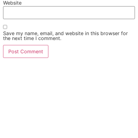
Website
Save my name, email, and website in this browser for
the next time I comment.