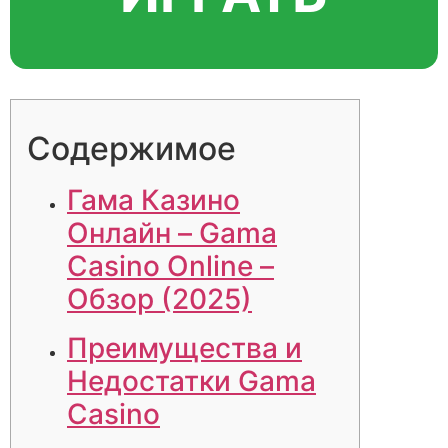
Содержимое
Гама Казино
Онлайн – Gama
Casino Online –
Обзор (2025)
Преимущества и
Недостатки Gama
Casino