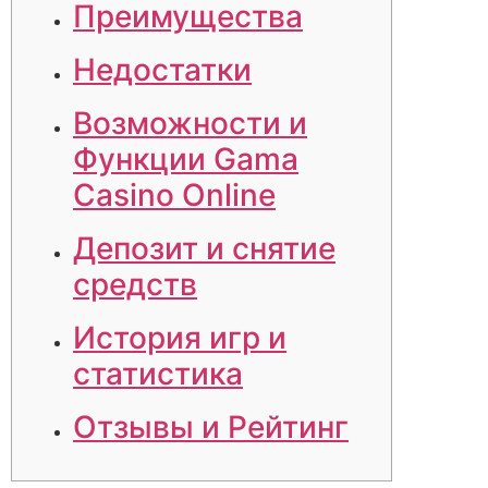
Преимущества
Недостатки
Возможности и
Функции Gama
Casino Online
Депозит и снятие
средств
История игр и
статистика
Отзывы и Рейтинг