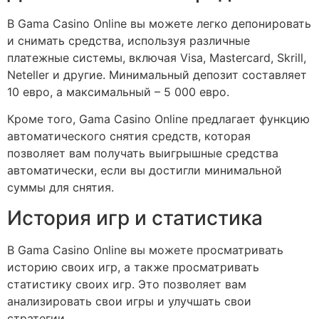
В Gama Casino Online вы можете легко депонировать
и снимать средства, используя различные
платежные системы, включая Visa, Mastercard, Skrill,
Neteller и другие. Минимальный депозит составляет
10 евро, а максимальный – 5 000 евро.
Кроме того, Gama Casino Online предлагает функцию
автоматического снятия средств, которая
позволяет вам получать выигрышные средства
автоматически, если вы достигли минимальной
суммы для снятия.
История игр и статистика
В Gama Casino Online вы можете просматривать
историю своих игр, а также просматривать
статистику своих игр. Это позволяет вам
анализировать свои игры и улучшать свои
стратегии.