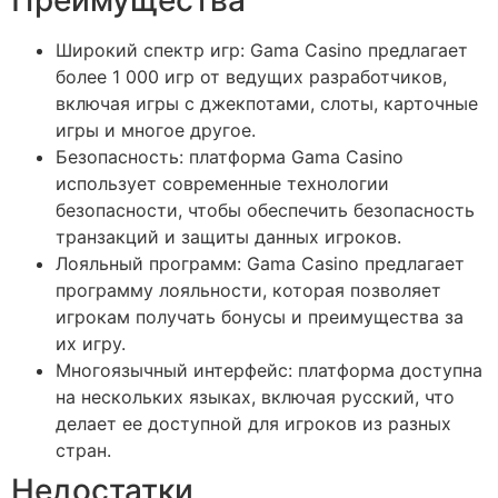
Широкий спектр игр: Gama Casino предлагает
более 1 000 игр от ведущих разработчиков,
включая игры с джекпотами, слоты, карточные
игры и многое другое.
Безопасность: платформа Gama Casino
использует современные технологии
безопасности, чтобы обеспечить безопасность
транзакций и защиты данных игроков.
Лояльный программ: Gama Casino предлагает
программу лояльности, которая позволяет
игрокам получать бонусы и преимущества за
их игру.
Многоязычный интерфейс: платформа доступна
на нескольких языках, включая русский, что
делает ее доступной для игроков из разных
стран.
Недостатки