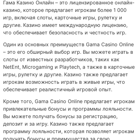
Гама Казино Онлайн – это лицензированное онлайн-
казино, которое предлагает игрокам более 1 000
игр, включая слоты, карточные игры, рулетку и
другие. Казино имеет международную лицензию,
что обеспечивает безопасность и честность игр.
Один из основных преимуществ Gama Casino Online
– это его обширный выбор игр. Вы можете играть в
слоты от известных разработчиков, таких как
NetEnt, Microgaming и Playtech, а также в карточные
игры, рулетку и другие. Казино также предлагает
игрокам возможность играть в живые игры, что
обеспечивает реалистичный игровой опыт.
Кроме того, Gama Casino Online предлагает игрокам
привлекательные бонусы и программы лояльности.
Вы можете получать бонусы за регистрацию,
депозит и за игру. Казино также предлагает
программу лояльности, которая позволяет игрокам
получать бонусы и преимущества за свою