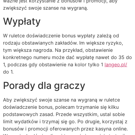
ważne jest korzystanie z bonusów i promocji, aby
zwiększyć swoje szanse na wygraną.
Wypłaty
W ruletce doświadczenie bonus wypłaty zależą od
rodzaju obstawianych zakładów. Im większe ryzyko,
tym większa nagroda. Na przykład, obstawienie
konkretnego numeru może dać wypłatę nawet do 35 do
1, podczas gdy obstawienie na kolor tylko 1
langeo.pl/
do 1.
Porady dla graczy
Aby zwiększyć swoje szanse na wygraną w ruletce
doświadczenie bonus, polecam trzymanie się kilku
podstawowych zasad. Przede wszystkim, ustal sobie
limit wydatków i trzymaj się go. Po drugie, korzystaj z
bonusów i promocji oferowanych przez kasyna online.