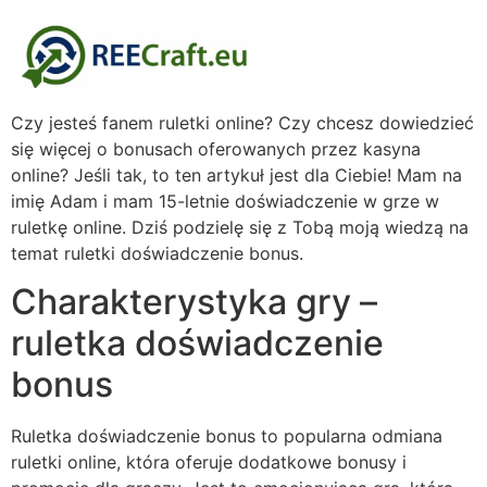
Czy jesteś fanem ruletki online? Czy chcesz dowiedzieć
się więcej o bonusach oferowanych przez kasyna
online? Jeśli tak, to ten artykuł jest dla Ciebie! Mam na
imię Adam i mam 15-letnie doświadczenie w grze w
ruletkę online. Dziś podzielę się z Tobą moją wiedzą na
temat ruletki doświadczenie bonus.
Charakterystyka gry –
ruletka doświadczenie
bonus
Ruletka doświadczenie bonus to popularna odmiana
ruletki online, która oferuje dodatkowe bonusy i