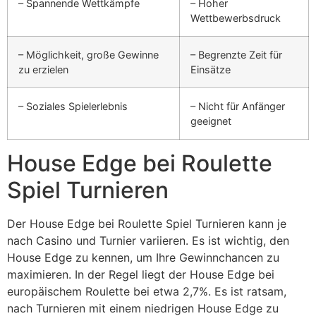
– Spannende Wettkämpfe
– Hoher
Wettbewerbsdruck
– Möglichkeit, große Gewinne
– Begrenzte Zeit für
zu erzielen
Einsätze
– Soziales Spielerlebnis
– Nicht für Anfänger
geeignet
House Edge bei Roulette
Spiel Turnieren
Der House Edge bei Roulette Spiel Turnieren kann je
nach Casino und Turnier variieren. Es ist wichtig, den
House Edge zu kennen, um Ihre Gewinnchancen zu
maximieren. In der Regel liegt der House Edge bei
europäischem Roulette bei etwa 2,7%. Es ist ratsam,
nach Turnieren mit einem niedrigen House Edge zu