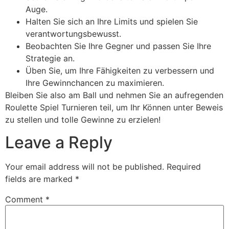
Auge.
Halten Sie sich an Ihre Limits und spielen Sie
verantwortungsbewusst.
Beobachten Sie Ihre Gegner und passen Sie Ihre
Strategie an.
Üben Sie, um Ihre Fähigkeiten zu verbessern und
Ihre Gewinnchancen zu maximieren.
Bleiben Sie also am Ball und nehmen Sie an aufregenden
Roulette Spiel Turnieren teil, um Ihr Können unter Beweis
zu stellen und tolle Gewinne zu erzielen!
Leave a Reply
Your email address will not be published.
Required
fields are marked
*
Comment
*