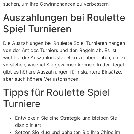
suchen, um Ihre Gewinnchancen zu verbessern.
Auszahlungen bei Roulette
Spiel Turnieren
Die Auszahlungen bei Roulette Spiel Turnieren hängen
von der Art des Turniers und den Regeln ab. Es ist
wichtig, die Auszahlungstabellen zu überprüfen, um zu
verstehen, wie viel Sie gewinnen können. In der Regel
gibt es höhere Auszahlungen für riskantere Einsätze,
aber auch höhere Verlustchancen.
Tipps für Roulette Spiel
Turniere
Entwickeln Sie eine Strategie und bleiben Sie
diszipliniert.
Setzen Sie klug und behalten Sie Ihre Chips im