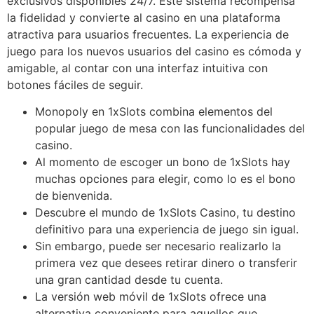
exclusivos disponibles 24/7. Este sistema recompensa
la fidelidad y convierte al casino en una plataforma
atractiva para usuarios frecuentes. La experiencia de
juego para los nuevos usuarios del casino es cómoda y
amigable, al contar con una interfaz intuitiva con
botones fáciles de seguir.
Monopoly en 1xSlots combina elementos del
popular juego de mesa con las funcionalidades del
casino.
Al momento de escoger un bono de 1xSlots hay
muchas opciones para elegir, como lo es el bono
de bienvenida.
Descubre el mundo de 1xSlots Casino, tu destino
definitivo para una experiencia de juego sin igual.
Sin embargo, puede ser necesario realizarlo la
primera vez que desees retirar dinero o transferir
una gran cantidad desde tu cuenta.
La versión web móvil de 1xSlots ofrece una
alternativa conveniente para aquellos que