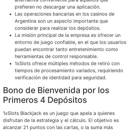
prefieren no descargar una aplicación.
Las operaciones bancarias en los casinos de
Argentina son un aspecto importante que
considerar para realizar los depósitos.
La misión principal de la empresa es ofrecer un
entorno de juego confiable, en el que los usuarios
puedan encontrar tanto entretenimiento como
herramientas de control responsable.
1xSlots ofrece múltiples métodos de retiro con
tiempos de procesamiento variados, requiriendo
verificación de identidad para seguridad.
Bono de Bienvenida por los
Primeros 4 Depósitos
1xSlots Blackjack es un juego que apela a quienes
disfrutan de la estrategia y el cálculo. El objetivo es
alcanzar 21 puntos con las cartas, o la suma más