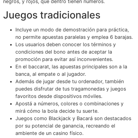
negros, y rojos, que dentro tienen números.
Juegos tradicionales
Incluye un modo de demostración para práctica,
no permite apuestas paralelas y emplea 6 barajas.
Los usuarios deben conocer los términos y
condiciones del bono antes de aceptar la
promoción para evitar así inconvenientes.
En el baccarat, las apuestas principales son a la
banca, al empate o al jugador.
Además de jugar desde tu ordenador, también
puedes disfrutar de tus tragamonedas y juegos
favoritos desde dispositivos móviles.
Apostá a números, colores o combinaciones y
mirá cómo la bola decide tu suerte.
Juegos como Blackjack y Bacará son destacados
por su potencial de ganancia, recreando el
ambiente de un casino físico.