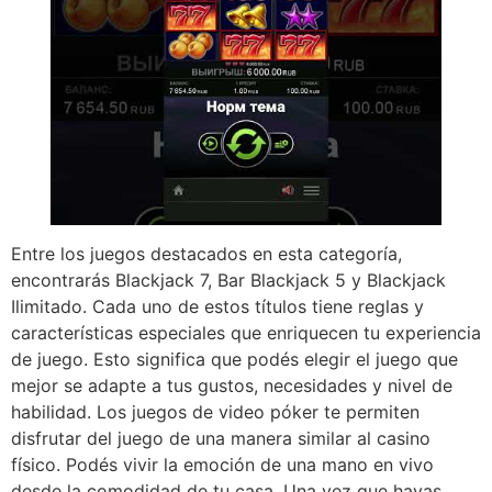
Entre los juegos destacados en esta categoría,
encontrarás Blackjack 7, Bar Blackjack 5 y Blackjack
Ilimitado. Cada uno de estos títulos tiene reglas y
características especiales que enriquecen tu experiencia
de juego. Esto significa que podés elegir el juego que
mejor se adapte a tus gustos, necesidades y nivel de
habilidad. Los juegos de video póker te permiten
disfrutar del juego de una manera similar al casino
físico. Podés vivir la emoción de una mano en vivo
desde la comodidad de tu casa. Una vez que hayas