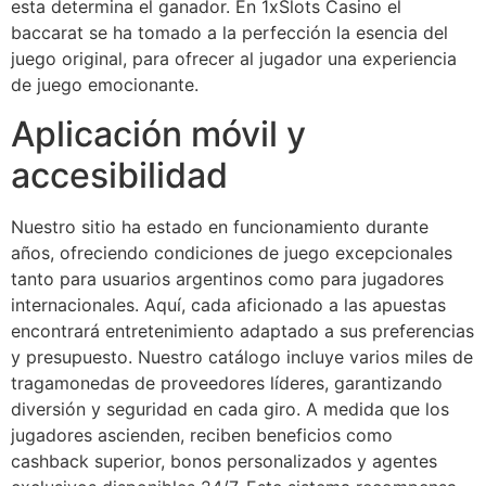
esta determina el ganador. En 1xSlots Casino el
baccarat se ha tomado a la perfección la esencia del
juego original, para ofrecer al jugador una experiencia
de juego emocionante.
Aplicación móvil y
accesibilidad
Nuestro sitio ha estado en funcionamiento durante
años, ofreciendo condiciones de juego excepcionales
tanto para usuarios argentinos como para jugadores
internacionales. Aquí, cada aficionado a las apuestas
encontrará entretenimiento adaptado a sus preferencias
y presupuesto. Nuestro catálogo incluye varios miles de
tragamonedas de proveedores líderes, garantizando
diversión y seguridad en cada giro. A medida que los
jugadores ascienden, reciben beneficios como
cashback superior, bonos personalizados y agentes