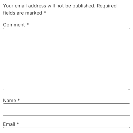
Your email address will not be published.
Required
fields are marked
*
Comment
*
Name
*
Email
*