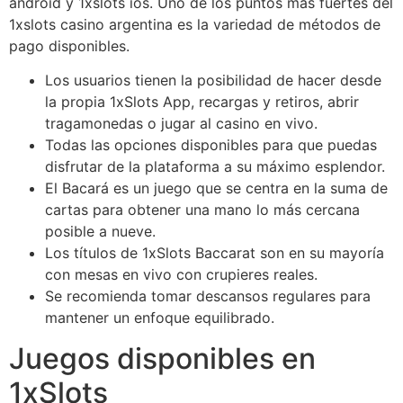
android y 1xslots ios. Uno de los puntos más fuertes del
1xslots casino argentina es la variedad de métodos de
pago disponibles.
Los usuarios tienen la posibilidad de hacer desde
la propia 1xSlots App, recargas y retiros, abrir
tragamonedas o jugar al casino en vivo.
Todas las opciones disponibles para que puedas
disfrutar de la plataforma a su máximo esplendor.
El Bacará es un juego que se centra en la suma de
cartas para obtener una mano lo más cercana
posible a nueve.
Los títulos de 1xSlots Baccarat son en su mayoría
con mesas en vivo con crupieres reales.
Se recomienda tomar descansos regulares para
mantener un enfoque equilibrado.
Juegos disponibles en
1xSlots