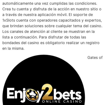
automáticamente una vez cumplidas las condiciones.
Crea tu cuenta y disfruta de la acción en nuestro sitio o
a través de nuestra aplicación móvil. El soporte de
1xSlots cuenta con operadores capacitados y expertos,
que brindan soluciones sobre cualquier tema del casino.
Los canales de atención al cliente se muestran en la
lista a continuación. Para disfrutar de todas las
bondades del casino es obligatorio realizar un registro
en la misma.
Gates of