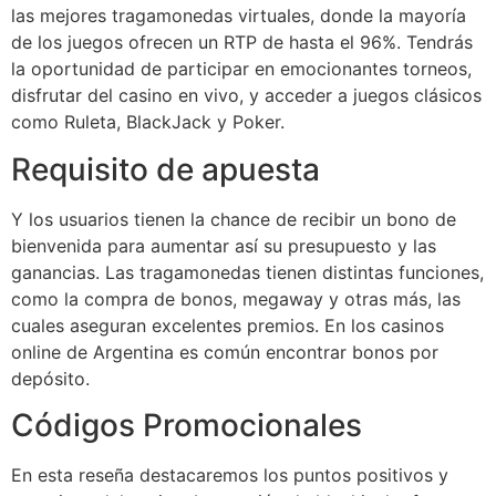
las mejores tragamonedas virtuales, donde la mayoría
de los juegos ofrecen un RTP de hasta el 96%. Tendrás
la oportunidad de participar en emocionantes torneos,
disfrutar del casino en vivo, y acceder a juegos clásicos
como Ruleta, BlackJack y Poker.
Requisito de apuesta
Y los usuarios tienen la chance de recibir un bono de
bienvenida para aumentar así su presupuesto y las
ganancias. Las tragamonedas tienen distintas funciones,
como la compra de bonos, megaway y otras más, las
cuales aseguran excelentes premios. En los casinos
online de Argentina es común encontrar bonos por
depósito.
Códigos Promocionales
En esta reseña destacaremos los puntos positivos y