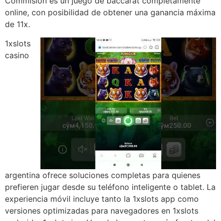
Commision es un juego de baccarat completamente
online, con posibilidad de obtener una ganancia máxima
de 11x.
1xslots
casino
argentina ofrece soluciones completas para quienes
prefieren jugar desde su teléfono inteligente o tablet. La
experiencia móvil incluye tanto la 1xslots app como
versiones optimizadas para navegadores en 1xslots