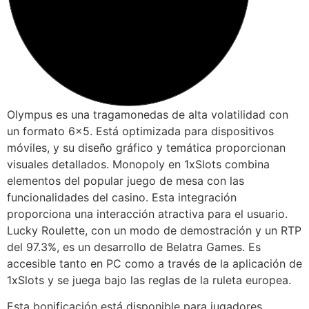
Olympus es una tragamonedas de alta volatilidad con
un formato 6×5. Está optimizada para dispositivos
móviles, y su diseño gráfico y temática proporcionan
visuales detallados. Monopoly en 1xSlots combina
elementos del popular juego de mesa con las
funcionalidades del casino. Esta integración
proporciona una interacción atractiva para el usuario.
Lucky Roulette, con un modo de demostración y un RTP
del 97.3%, es un desarrollo de Belatra Games. Es
accesible tanto en PC como a través de la aplicación de
1xSlots y se juega bajo las reglas de la ruleta europea.
Esta bonificación está disponible para jugadores