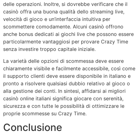
delle operazioni. Inoltre, si dovrebbe verificare che il
casinò offra una buona qualità dello streaming live,
velocità di gioco e un’interfaccia intuitiva per
scommettere comodamente. Alcuni casinò offrono
anche bonus dedicati ai giochi live che possono essere
particolarmente vantaggiosi per provare Crazy Time
senza investire troppo capitale iniziale.
La varietà delle opzioni di scommessa deve essere
chiaramente visibile e facilmente accessibile, così come
il supporto clienti deve essere disponibile in italiano e
pronto a risolvere qualsiasi dubbio relativo al gioco o
alla gestione dei conti. In sintesi, affidarsi ai migliori
casinò online italiani significa giocare con serenità,
sicurezza e con tutte le possibilità di ottimizzare le
proprie scommesse su Crazy Time.
Conclusione