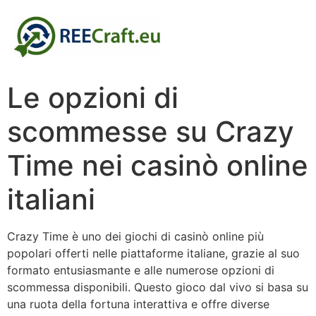
Le opzioni di
scommesse su Crazy
Time nei casinò online
italiani
Crazy Time è uno dei giochi di casinò online più
popolari offerti nelle piattaforme italiane, grazie al suo
formato entusiasmante e alle numerose opzioni di
scommessa disponibili. Questo gioco dal vivo si basa su
una ruota della fortuna interattiva e offre diverse