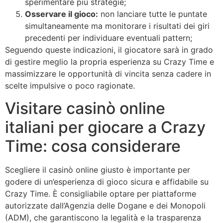
sperimentare più strategie;
Osservare il gioco:
non lanciare tutte le puntate
simultaneamente ma monitorare i risultati dei giri
precedenti per individuare eventuali pattern;
Seguendo queste indicazioni, il giocatore sarà in grado
di gestire meglio la propria esperienza su Crazy Time e
massimizzare le opportunità di vincita senza cadere in
scelte impulsive o poco ragionate.
Visitare casinò online
italiani per giocare a Crazy
Time: cosa considerare
Scegliere il casinò online giusto è importante per
godere di un’esperienza di gioco sicura e affidabile su
Crazy Time. È consigliabile optare per piattaforme
autorizzate dall’Agenzia delle Dogane e dei Monopoli
(ADM), che garantiscono la legalità e la trasparenza