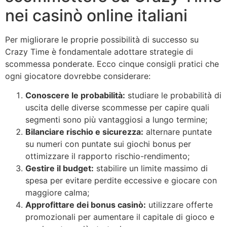
nei casinò online italiani
Per migliorare le proprie possibilità di successo su
Crazy Time è fondamentale adottare strategie di
scommessa ponderate. Ecco cinque consigli pratici che
ogni giocatore dovrebbe considerare:
Conoscere le probabilità:
studiare le probabilità di
uscita delle diverse scommesse per capire quali
segmenti sono più vantaggiosi a lungo termine;
Bilanciare rischio e sicurezza:
alternare puntate
su numeri con puntate sui giochi bonus per
ottimizzare il rapporto rischio-rendimento;
Gestire il budget:
stabilire un limite massimo di
spesa per evitare perdite eccessive e giocare con
maggiore calma;
Approfittare dei bonus casinò:
utilizzare offerte
promozionali per aumentare il capitale di gioco e