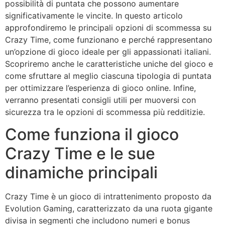
possibilità di puntata che possono aumentare
significativamente le vincite. In questo articolo
approfondiremo le principali opzioni di scommessa su
Crazy Time, come funzionano e perché rappresentano
un’opzione di gioco ideale per gli appassionati italiani.
Scopriremo anche le caratteristiche uniche del gioco e
come sfruttare al meglio ciascuna tipologia di puntata
per ottimizzare l’esperienza di gioco online. Infine,
verranno presentati consigli utili per muoversi con
sicurezza tra le opzioni di scommessa più redditizie.
Come funziona il gioco
Crazy Time e le sue
dinamiche principali
Crazy Time è un gioco di intrattenimento proposto da
Evolution Gaming, caratterizzato da una ruota gigante
divisa in segmenti che includono numeri e bonus