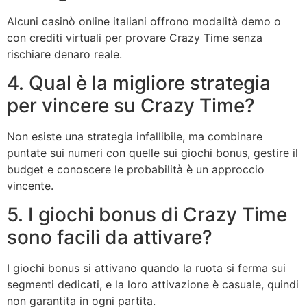
Alcuni casinò online italiani offrono modalità demo o
con crediti virtuali per provare Crazy Time senza
rischiare denaro reale.
4. Qual è la migliore strategia
per vincere su Crazy Time?
Non esiste una strategia infallibile, ma combinare
puntate sui numeri con quelle sui giochi bonus, gestire il
budget e conoscere le probabilità è un approccio
vincente.
5. I giochi bonus di Crazy Time
sono facili da attivare?
I giochi bonus si attivano quando la ruota si ferma sui
segmenti dedicati, e la loro attivazione è casuale, quindi
non garantita in ogni partita.