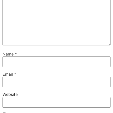
Name
*
Email
*
Website