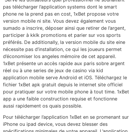
pas télécharger l’application systems dont le smart
phone ne la prend pas en cost, 1xBet propose votre
version mobile ni site. Vous devez également vous
sumado a inscrire, déposer ainsi que retirer de l’argent,
participer à kklk promotions et parier sur vos sports
préférés. De additionally, la version mobile du site eine
nécessite pas d’installation, ce qui les joueurs permet
d’économiser los angeles mémoire de cet appareil.
1xBet présente un accès rapide aux paris sobre argent
réel ou à une series de jeux de casino via kid
application mobile serve Android et iOS. Téléchargez le
fichier 1xBet apk gratuit depuis le internet site officiel
pour pratiquer sur votre mobile phone à tout time. 1xBet
app a une faible construction requise et fonctionne
aussi rapidement os quais possible.
Pour télécharger l’application 1xBet en se promenant sur
iPhone ou ipad device, vous devez blesser des
spécifications minimales de votre appareil. L’application