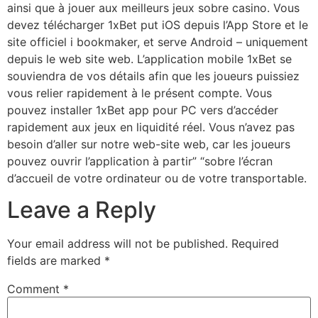
ainsi que à jouer aux meilleurs jeux sobre casino. Vous
devez télécharger 1xBet put iOS depuis l’App Store et le
site officiel i bookmaker, et serve Android – uniquement
depuis le web site web. L’application mobile 1xBet se
souviendra de vos détails afin que les joueurs puissiez
vous relier rapidement à le présent compte. Vous
pouvez installer 1xBet app pour PC vers d’accéder
rapidement aux jeux en liquidité réel. Vous n’avez pas
besoin d’aller sur notre web-site web, car les joueurs
pouvez ouvrir l’application à partir” “sobre l’écran
d’accueil de votre ordinateur ou de votre transportable.
Leave a Reply
Your email address will not be published.
Required
fields are marked
*
Comment
*