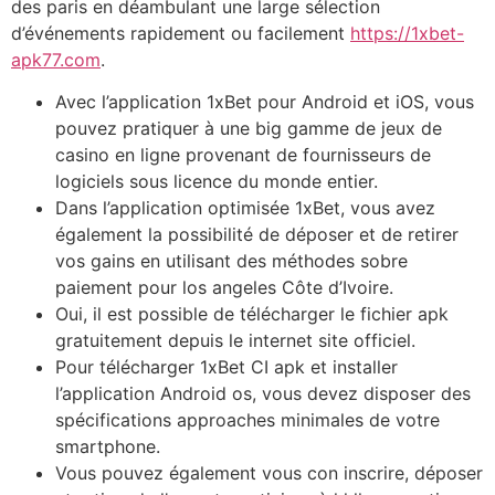
des paris en déambulant une large sélection
d’événements rapidement ou facilement
https://1xbet-
apk77.com
.
Avec l’application 1xBet pour Android et iOS, vous
pouvez pratiquer à une big gamme de jeux de
casino en ligne provenant de fournisseurs de
logiciels sous licence du monde entier.
Dans l’application optimisée 1xBet, vous avez
également la possibilité de déposer et de retirer
vos gains en utilisant des méthodes sobre
paiement pour los angeles Côte d’Ivoire.
Oui, il est possible de télécharger le fichier apk
gratuitement depuis le internet site officiel.
Pour télécharger 1xBet CI apk et installer
l’application Android os, vous devez disposer des
spécifications approaches minimales de votre
smartphone.
Vous pouvez également vous con inscrire, déposer