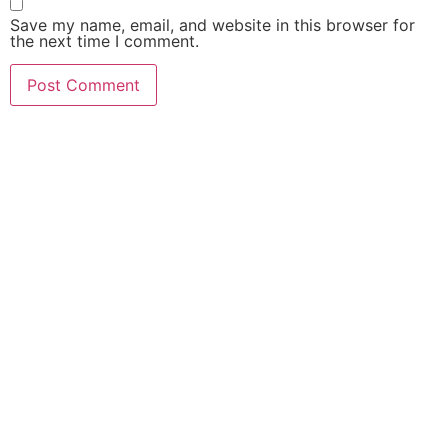
Save my name, email, and website in this browser for
the next time I comment.