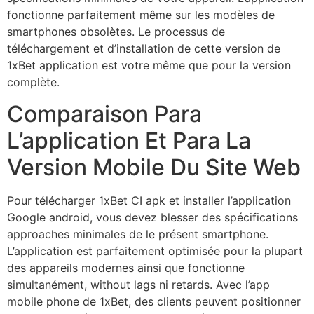
fonctionne parfaitement même sur les modèles de
smartphones obsolètes. Le processus de
téléchargement et d’installation de cette version de
1xBet application est votre même que pour la version
complète.
Comparaison Para
L’application Et Para La
Version Mobile Du Site Web
Pour télécharger 1xBet CI apk et installer l’application
Google android, vous devez blesser des spécifications
approaches minimales de le présent smartphone.
L’application est parfaitement optimisée pour la plupart
des appareils modernes ainsi que fonctionne
simultanément, without lags ni retards. Avec l’app
mobile phone de 1xBet, des clients peuvent positionner