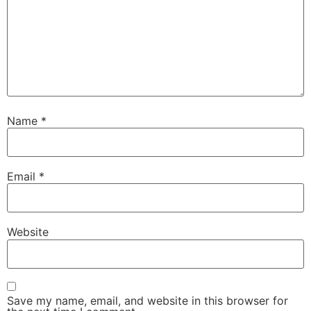
Name
*
Email
*
Website
Save my name, email, and website in this browser for