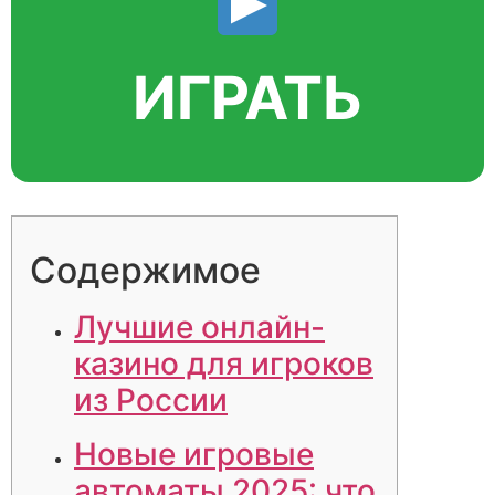
ИГРАТЬ
Содержимое
Лучшие онлайн-
казино для игроков
из России
Новые игровые
автоматы 2025: что