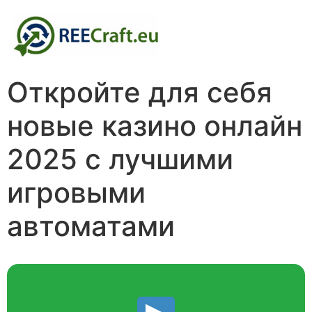
Откройте для себя
новые казино онлайн
2025 с лучшими
игровыми
автоматами