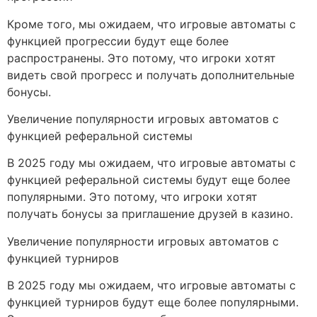
Кроме того, мы ожидаем, что игровые автоматы с
функцией прогрессии будут еще более
распространены. Это потому, что игроки хотят
видеть свой прогресс и получать дополнительные
бонусы.
Увеличение популярности игровых автоматов с
функцией реферальной системы
В 2025 году мы ожидаем, что игровые автоматы с
функцией реферальной системы будут еще более
популярными. Это потому, что игроки хотят
получать бонусы за приглашение друзей в казино.
Увеличение популярности игровых автоматов с
функцией турниров
В 2025 году мы ожидаем, что игровые автоматы с
функцией турниров будут еще более популярными.