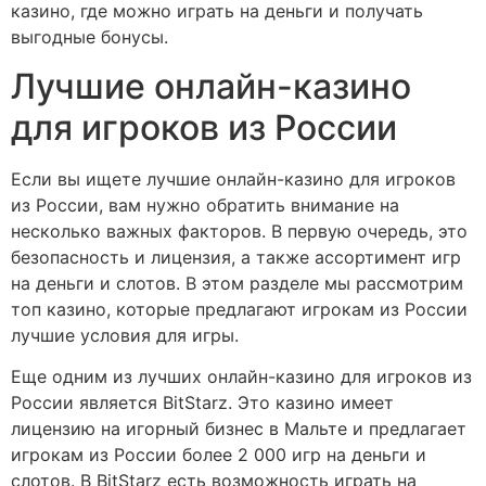
казино, где можно играть на деньги и получать
выгодные бонусы.
Лучшие онлайн-казино
для игроков из России
Если вы ищете лучшие онлайн-казино для игроков
из России, вам нужно обратить внимание на
несколько важных факторов. В первую очередь, это
безопасность и лицензия, а также ассортимент игр
на деньги и слотов. В этом разделе мы рассмотрим
топ казино, которые предлагают игрокам из России
лучшие условия для игры.
Еще одним из лучших онлайн-казино для игроков из
России является BitStarz. Это казино имеет
лицензию на игорный бизнес в Мальте и предлагает
игрокам из России более 2 000 игр на деньги и
слотов. В BitStarz есть возможность играть на