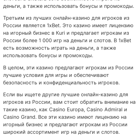
деньги, а также использовать бонусы и промокоды.
Третьим из лучших онлайн-казино для игроков из
России является 1xBet. Это казино имеет лицензию
на игорный бизнес в Кuri и предлагает игрокам из
России более 1 000 игр на деньги и слотов. В 1xBet
есть возможность играть на деньги, а также
использовать бонусы и промокоды.
В целом, эти казино предлагают игрокам из России
лучшие условия для игры и обеспечивают
безопасность и конфиденциальность игроков.
Если вы ищете другие лучшие онлайн-казино для
игроков из России, вам стоит обратить внимание на
такие казино, как Casino Europa, Casino Admiral и
Casino Grand. Все эти казино имеют лицензию на
игорный бизнес и предлагают игрокам из России
широкий ассортимент игр на деньги и слотов.