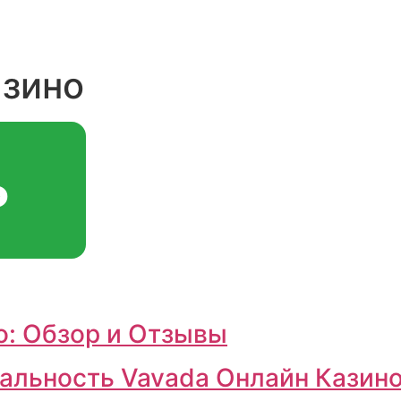
азино
Ь
о: Обзор и Отзывы
альность Vavada Онлайн Казин