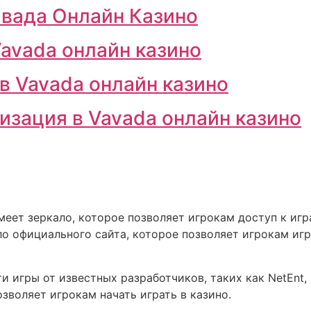
вада Онлайн Казино
Vavada онлайн казино
в Vavada онлайн казино
изация в Vavada онлайн казино
имеет зеркало, которое позволяет игрокам доступ к иг
ло официального сайта, которое позволяет игрокам игр
и игры от известных разработчиков, таких как NetEnt, 
зволяет игрокам начать играть в казино.