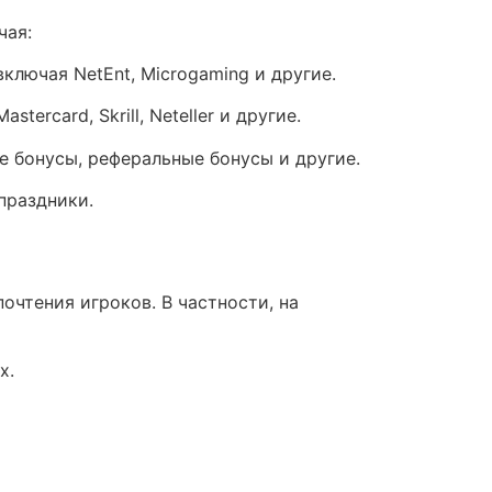
чая:
ключая NetEnt, Microgaming и другие.
ercard, Skrill, Neteller и другие.
е бонусы, реферальные бонусы и другие.
праздники.
очтения игроков. В частности, на
х.