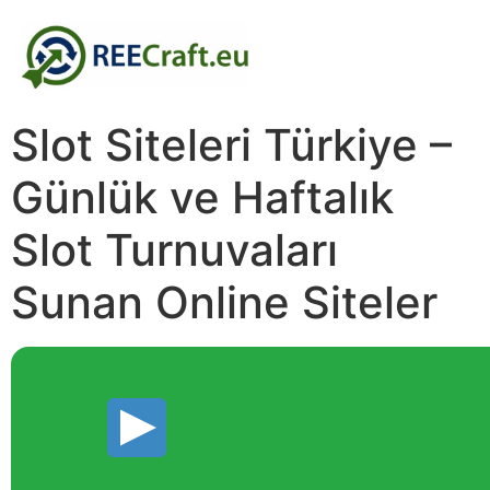
Slot Siteleri Türkiye –
Günlük ve Haftalık
Slot Turnuvaları
Sunan Online Siteler