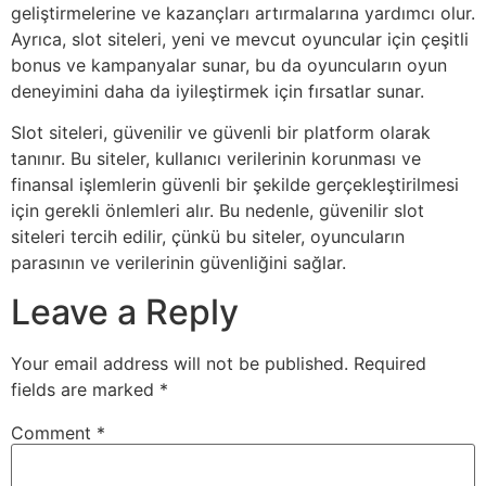
geliştirmelerine ve kazançları artırmalarına yardımcı olur.
Ayrıca, slot siteleri, yeni ve mevcut oyuncular için çeşitli
bonus ve kampanyalar sunar, bu da oyuncuların oyun
deneyimini daha da iyileştirmek için fırsatlar sunar.
Slot siteleri, güvenilir ve güvenli bir platform olarak
tanınır. Bu siteler, kullanıcı verilerinin korunması ve
finansal işlemlerin güvenli bir şekilde gerçekleştirilmesi
için gerekli önlemleri alır. Bu nedenle, güvenilir slot
siteleri tercih edilir, çünkü bu siteler, oyuncuların
parasının ve verilerinin güvenliğini sağlar.
Leave a Reply
Your email address will not be published.
Required
fields are marked
*
Comment
*