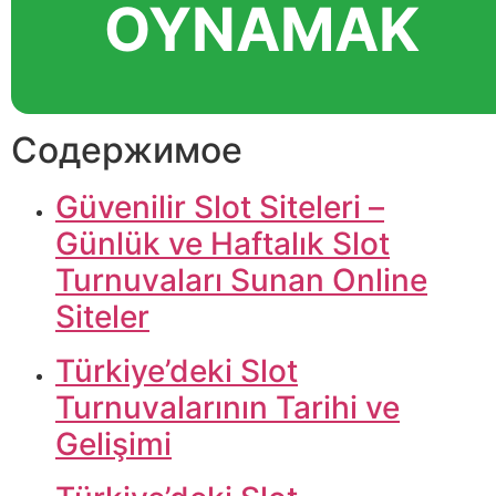
OYNAMAK
Содержимое
Güvenilir Slot Siteleri –
Günlük ve Haftalık Slot
Turnuvaları Sunan Online
Siteler
Türkiye’deki Slot
Turnuvalarının Tarihi ve
Gelişimi