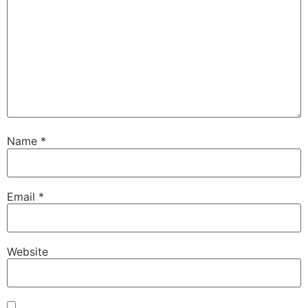
Name
*
Email
*
Website