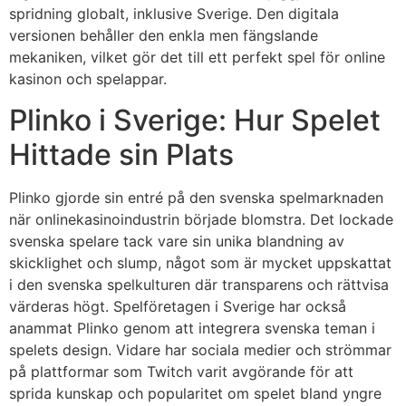
spridning globalt, inklusive Sverige. Den digitala
versionen behåller den enkla men fängslande
mekaniken, vilket gör det till ett perfekt spel för online
kasinon och spelappar.
Plinko i Sverige: Hur Spelet
Hittade sin Plats
Plinko gjorde sin entré på den svenska spelmarknaden
när onlinekasinoindustrin började blomstra. Det lockade
svenska spelare tack vare sin unika blandning av
skicklighet och slump, något som är mycket uppskattat
i den svenska spelkulturen där transparens och rättvisa
värderas högt. Spelföretagen i Sverige har också
anammat Plinko genom att integrera svenska teman i
spelets design. Vidare har sociala medier och strömmar
på plattformar som Twitch varit avgörande för att
sprida kunskap och popularitet om spelet bland yngre