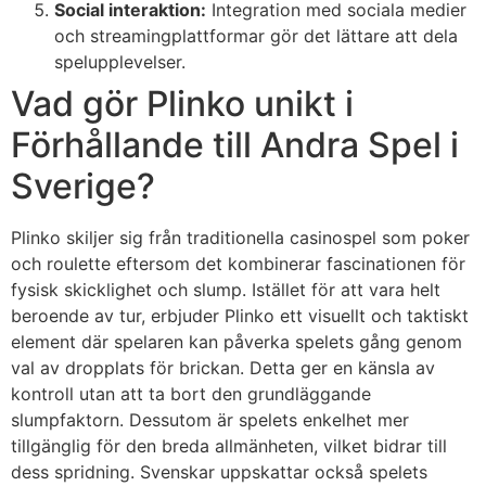
Social interaktion:
Integration med sociala medier
och streamingplattformar gör det lättare att dela
spelupplevelser.
Vad gör Plinko unikt i
Förhållande till Andra Spel i
Sverige?
Plinko skiljer sig från traditionella casinospel som poker
och roulette eftersom det kombinerar fascinationen för
fysisk skicklighet och slump. Istället för att vara helt
beroende av tur, erbjuder Plinko ett visuellt och taktiskt
element där spelaren kan påverka spelets gång genom
val av dropplats för brickan. Detta ger en känsla av
kontroll utan att ta bort den grundläggande
slumpfaktorn. Dessutom är spelets enkelhet mer
tillgänglig för den breda allmänheten, vilket bidrar till
dess spridning. Svenskar uppskattar också spelets