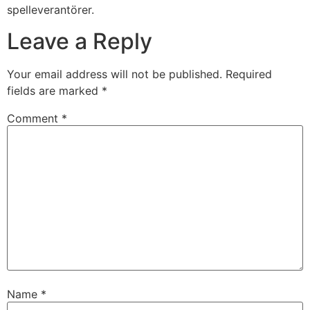
spelleverantörer.
Leave a Reply
Your email address will not be published.
Required
fields are marked
*
Comment
*
Name
*