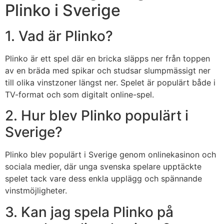
Plinko i Sverige
1. Vad är Plinko?
Plinko är ett spel där en bricka släpps ner från toppen
av en bräda med spikar och studsar slumpmässigt ner
till olika vinstzoner längst ner. Spelet är populärt både i
TV-format och som digitalt online-spel.
2. Hur blev Plinko populärt i
Sverige?
Plinko blev populärt i Sverige genom onlinekasinon och
sociala medier, där unga svenska spelare upptäckte
spelet tack vare dess enkla upplägg och spännande
vinstmöjligheter.
3. Kan jag spela Plinko på