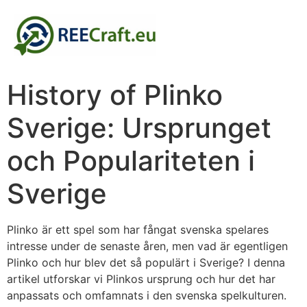
History of Plinko
Sverige: Ursprunget
och Populariteten i
Sverige
Plinko är ett spel som har fångat svenska spelares
intresse under de senaste åren, men vad är egentligen
Plinko och hur blev det så populärt i Sverige? I denna
artikel utforskar vi Plinkos ursprung och hur det har
anpassats och omfamnats i den svenska spelkulturen.