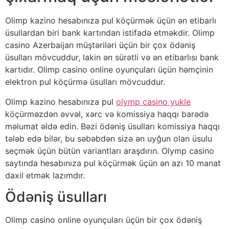
Olimp kazino hesabınıza pul köçürmək üçün ən etibarlı
üsullardan biri bank kartından istifadə etməkdir. Olimp
casino Azerbaijan müştəriləri üçün bir çox ödəniş
üsulları mövcuddur, lakin ən sürətli və ən etibarlısı bank
kartıdır. Olimp casino online oyunçuları üçün həmçinin
elektron pul köçürmə üsulları mövcuddur.
Olimp kazino hesabınıza pul
olymp casino yukle
köçürməzdən əvvəl, xərc və komissiya haqqı barədə
məlumat əldə edin. Bəzi ödəniş üsulları komissiya haqqı
tələb edə bilər, bu səbəbdən sizə ən uyğun olan üsulu
seçmək üçün bütün variantları araşdırın. Olymp casino
saytında hesabınıza pul köçürmək üçün ən azı 10 manat
daxil etmək lazımdır.
Ödəniş üsulları
Olimp casino online oyunçuları üçün bir çox ödəniş