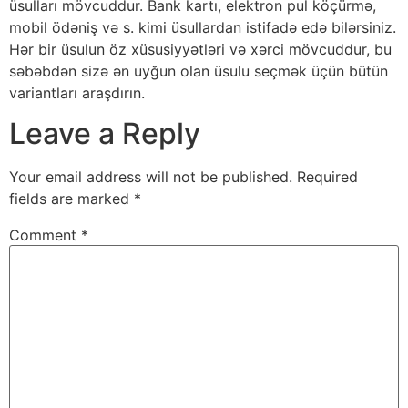
üsulları mövcuddur. Bank kartı, elektron pul köçürmə,
mobil ödəniş və s. kimi üsullardan istifadə edə bilərsiniz.
Hər bir üsulun öz xüsusiyyətləri və xərci mövcuddur, bu
səbəbdən sizə ən uyğun olan üsulu seçmək üçün bütün
variantları araşdırın.
Leave a Reply
Your email address will not be published.
Required
fields are marked
*
Comment
*