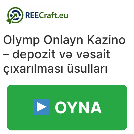
Olymp Onlayn Kazino
– depozit və vəsait
çıxarılması üsulları
OYNA