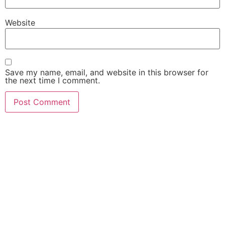
Website
Save my name, email, and website in this browser for
the next time I comment.