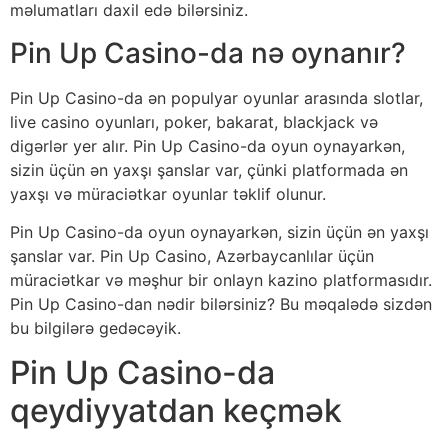
məlumatları daxil edə bilərsiniz.
Pin Up Casino-da nə oynanır?
Pin Up Casino-da ən populyar oyunlar arasında slotlar,
live casino oyunları, poker, bakarat, blackjack və
digərlər yer alır. Pin Up Casino-da oyun oynayarkən,
sizin üçün ən yaxşı şanslar var, çünki platformada ən
yaxşı və müraciətkar oyunlar təklif olunur.
Pin Up Casino-da oyun oynayarkən, sizin üçün ən yaxşı
şanslar var. Pin Up Casino, Azərbaycanlılar üçün
müraciətkar və məşhur bir onlayn kazino platformasıdır.
Pin Up Casino-dan nədir bilərsiniz? Bu məqalədə sizdən
bu bilgilərə gedəcəyik.
Pin Up Casino-da
qeydiyyatdan keçmək