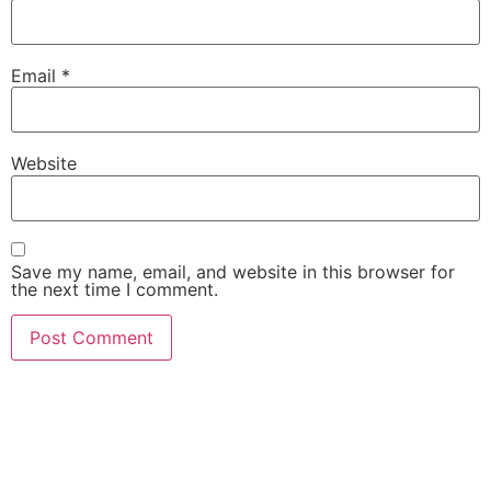
Email
*
Website
Save my name, email, and website in this browser for
the next time I comment.