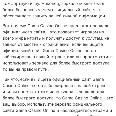
комфортную игру. Наконец, зеркало может быть
более безопасным, чем официальный сайт, что
обеспечивает защиту вашей личной информации.
Вот почему Gama Casino Online предлагает зеркало
официального сайта – это позволяет игрокам из
всего мира играть и получать доступ к услугам, не
завися от местных ограничений. Если вы ищете
официальный сайт Gama Casino Online, но он
заблокирован в вашей стране, или вы просто хотите
использовать зеркало для более быстрого доступа,
то вы на правом пути.
Так что, если вы ищете официальный сайт Gama
Casino Online, но он заблокирован в вашей стране,
или вы просто хотите использовать зеркало для
более быстрого доступа, то Gama Casino Online – это
ваш выбор. Используйте зеркало официального
сайта Gama Casino Online и наслаждайтесь играми и