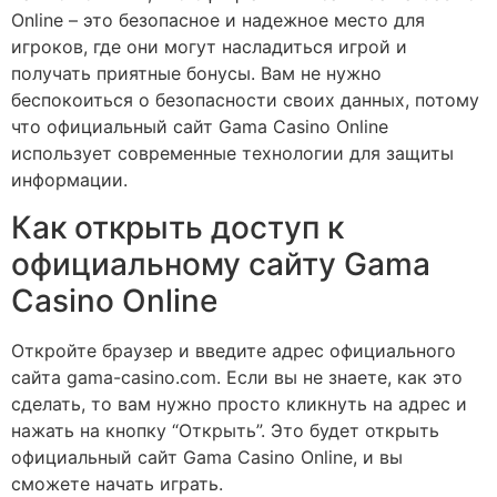
Online – это безопасное и надежное место для
игроков, где они могут насладиться игрой и
получать приятные бонусы. Вам не нужно
беспокоиться о безопасности своих данных, потому
что официальный сайт Gama Casino Online
использует современные технологии для защиты
информации.
Как открыть доступ к
официальному сайту Gama
Casino Online
Откройте браузер и введите адрес официального
сайта gama-casino.com. Если вы не знаете, как это
сделать, то вам нужно просто кликнуть на адрес и
нажать на кнопку “Открыть”. Это будет открыть
официальный сайт Gama Casino Online, и вы
сможете начать играть.