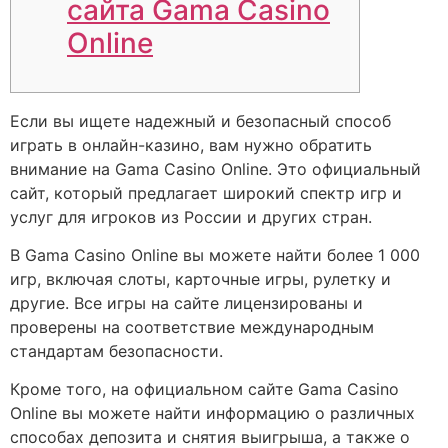
сайта Gama Casino
Online
Если вы ищете надежный и безопасный способ
играть в онлайн-казино, вам нужно обратить
внимание на Gama Casino Online. Это официальный
сайт, который предлагает широкий спектр игр и
услуг для игроков из России и других стран.
В Gama Casino Online вы можете найти более 1 000
игр, включая слоты, карточные игры, рулетку и
другие. Все игры на сайте лицензированы и
проверены на соответствие международным
стандартам безопасности.
Кроме того, на официальном сайте Gama Casino
Online вы можете найти информацию о различных
способах депозита и снятия выигрыша, а также о