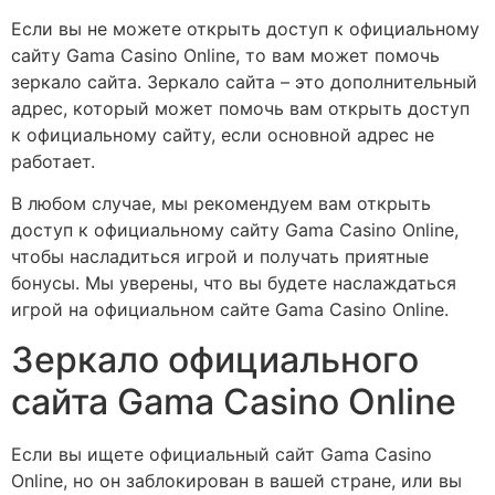
Если вы не можете открыть доступ к официальному
сайту Gama Casino Online, то вам может помочь
зеркало сайта. Зеркало сайта – это дополнительный
адрес, который может помочь вам открыть доступ
к официальному сайту, если основной адрес не
работает.
В любом случае, мы рекомендуем вам открыть
доступ к официальному сайту Gama Casino Online,
чтобы насладиться игрой и получать приятные
бонусы. Мы уверены, что вы будете наслаждаться
игрой на официальном сайте Gama Casino Online.
Зеркало официального
сайта Gama Casino Online
Если вы ищете официальный сайт Gama Casino
Online, но он заблокирован в вашей стране, или вы