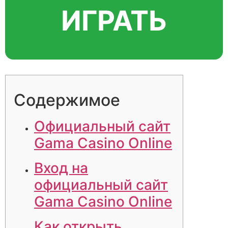
ИГРАТЬ
Содержимое
Официальный сайт
Gama Casino Online
Вход на
официальный сайт
Gama Casino Online
Как открыть