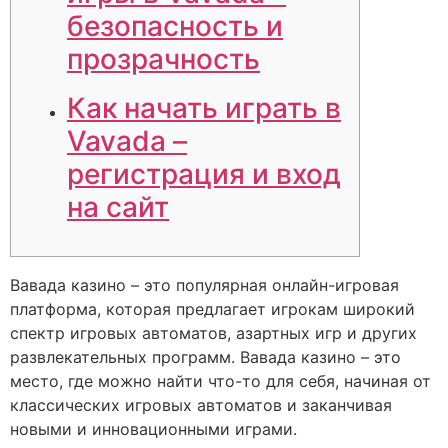
безопасность и
прозрачность
Как начать играть в
Vavada –
регистрация и вход
на сайт
Вавада казино – это популярная онлайн-игровая
платформа, которая предлагает игрокам широкий
спектр игровых автоматов, азартных игр и других
развлекательных программ. Вавада казино – это
место, где можно найти что-то для себя, начиная от
классических игровых автоматов и заканчивая
новыми и инновационными играми.