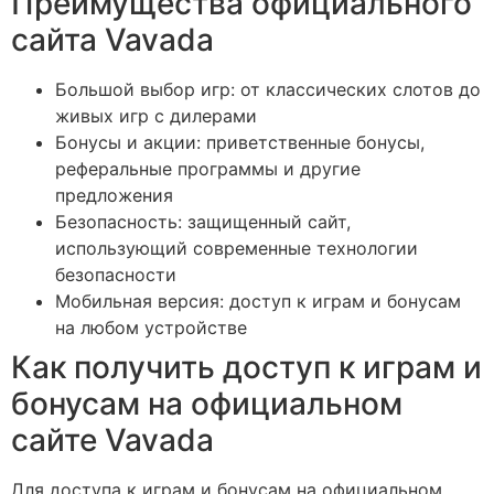
Преимущества официального
сайта Vavada
Большой выбор игр: от классических слотов до
живых игр с дилерами
Бонусы и акции: приветственные бонусы,
реферальные программы и другие
предложения
Безопасность: защищенный сайт,
использующий современные технологии
безопасности
Мобильная версия: доступ к играм и бонусам
на любом устройстве
Как получить доступ к играм и
бонусам на официальном
сайте Vavada
Для доступа к играм и бонусам на официальном