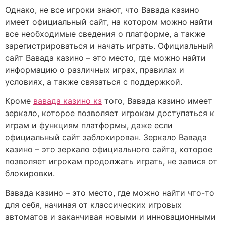
Однако, не все игроки знают, что Вавада казино
имеет официальный сайт, на котором можно найти
все необходимые сведения о платформе, а также
зарегистрироваться и начать играть. Официальный
сайт Вавада казино – это место, где можно найти
информацию о различных играх, правилах и
условиях, а также связаться с поддержкой.
Кроме
вавада казино кз
того, Вавада казино имеет
зеркало, которое позволяет игрокам доступаться к
играм и функциям платформы, даже если
официальный сайт заблокирован. Зеркало Вавада
казино – это зеркало официального сайта, которое
позволяет игрокам продолжать играть, не завися от
блокировки.
Вавада казино – это место, где можно найти что-то
для себя, начиная от классических игровых
автоматов и заканчивая новыми и инновационными