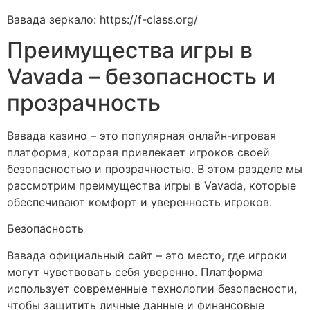
Вавада зеркало: https://f-class.org/
Преимущества игры в
Vavada – безопасность и
прозрачность
Вавада казино – это популярная онлайн-игровая
платформа, которая привлекает игроков своей
безопасностью и прозрачностью. В этом разделе мы
рассмотрим преимущества игры в Vavada, которые
обеспечивают комфорт и уверенность игроков.
Безопасность
Вавада официальный сайт – это место, где игроки
могут чувствовать себя уверенно. Платформа
использует современные технологии безопасности,
чтобы защитить личные данные и финансовые