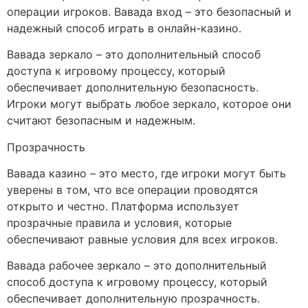
операции игроков. Вавада вход – это безопасный и
надежный способ играть в онлайн-казино.
Вавада зеркало – это дополнительный способ
доступа к игровому процессу, который
обеспечивает дополнительную безопасность.
Игроки могут выбрать любое зеркало, которое они
считают безопасным и надежным.
Прозрачность
Вавада казино – это место, где игроки могут быть
уверены в том, что все операции проводятся
открыто и честно. Платформа использует
прозрачные правила и условия, которые
обеспечивают равные условия для всех игроков.
Вавада рабочее зеркало – это дополнительный
способ доступа к игровому процессу, который
обеспечивает дополнительную прозрачность.