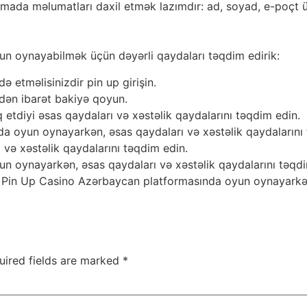
mada məlumatları daxil etmək lazımdır: ad, soyad, e-poçt ün
n oynayabilmək üçün dəyərli qaydaları təqdim edirik:
etməlisinizdir pin up girişin.
dən ibarət bakiyə qoyun.
 etdiyi əsas qaydaları və xəstəlik qaydalarını təqdim edin.
 oyun oynayarkən, əsas qaydaları və xəstəlik qaydalarını 
 və xəstəlik qaydalarını təqdim edin.
 oynayarkən, əsas qaydaları və xəstəlik qaydalarını təqdim
n. Pin Up Casino Azərbaycan platformasında oyun oynayarkən
uired fields are marked
*