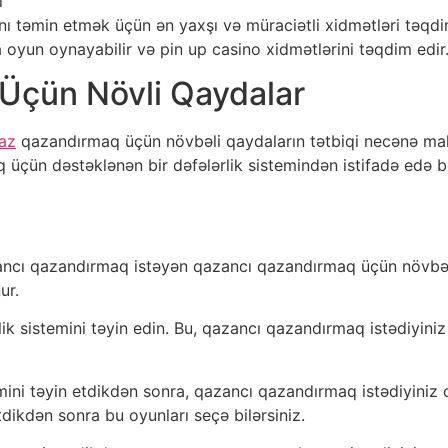
i
ı təmin etmək üçün ən yaxşı və müraciətli xidmətləri təqd
oyun oynayabilir və pin up casino xidmətlərini təqdim edir
Üçün Növli Qaydalar
az
qazandırmaq üçün növbəli qaydaların tətbiqi necənə mali
üçün dəstəklənən bir dəfələrlik sistemindən istifadə edə b
ancı qazandırmaq istəyən qazancı qazandırmaq üçün növbə
ur.
k sistemini təyin edin. Bu, qazancı qazandırmaq istədiyiniz
ini təyin etdikdən sonra, qazancı qazandırmaq istədiyiniz o
tdikdən sonra bu oyunları seçə bilərsiniz.