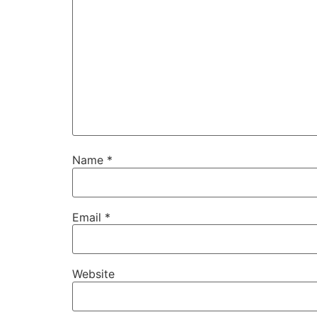
Name
*
Email
*
Website