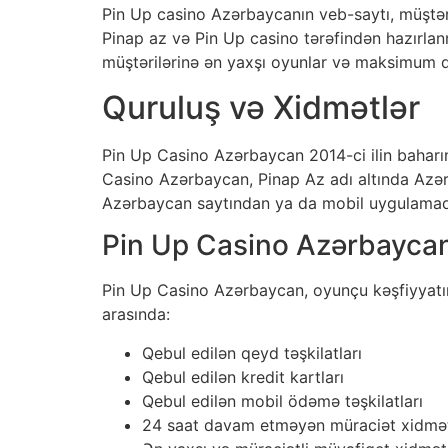
Pin Up casino Azərbaycanın veb-saytı, müştər
Pinap az və Pin Up casino tərəfindən hazırla
müştərilərinə ən yaxşı oyunlar və maksimum q
Quruluş və Xidmətlər
Pin Up Casino Azərbaycan 2014-ci ilin baharın
Casino Azərbaycan, Pinap Az adı altında Azər
Azərbaycan saytından ya da mobil uygulamadan
Pin Up Casino Azərbaycan
Pin Up Casino Azərbaycan, oyunçu kəşfiyyatın
arasında:
Qebul edilən qeyd təşkilatları
Qebul edilən kredit kartları
Qebul edilən mobil ödəmə təşkilatları
24 saat davam etməyən müraciət xidmə