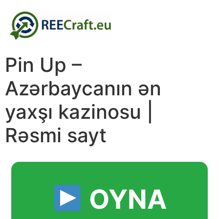
Pin Up –
Azərbaycanın ən
yaxşı kazinosu |
Rəsmi sayt
OYNA