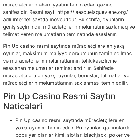
müraciətçilərin əhəmiyyətini təmin edən qazino
səhifəsidir. Rəsmi saytı https://laescuelaqueviene.org/
adlı internet saytda mövcuddur. Bu səhifə, oyunların
geniş seçimində, müraciətçilərin məlumatını saxlamaq və
təlimat verən məlumatların təminatında əsaslanır.
Pin Up casino rəsmi saytında müraciətçilərə ən yaxşı
oyunlar, maksimum maliyyə qorxumunun təmin edilməsi
və müraciətçilərin məlumatlarının təhlükəsizliyinə
əsaslanan məlumatlar təminatlandırılır. Səhifədə
müraciətçilərə ən yaxşı oyunlar, bonuslar, təlimatlar və
müraciətçilərin məlumatlarının saxlanması təmin edilir.
Pin Up Casino Rəsmi Saytın
Nəticələri
Pin Up casino rəsmi saytında müraciətçilərə ən
yaxşı oyunlar təmin edilir. Bu oyunlar, qazinolarda
populyar olanlar kimi, slotlar, blackjack, poker və