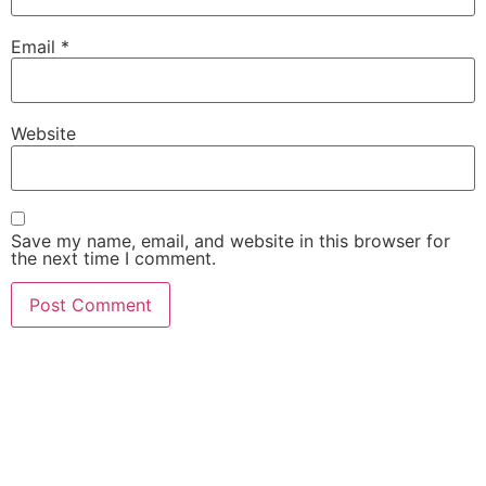
Email
*
Website
Save my name, email, and website in this browser for
the next time I comment.