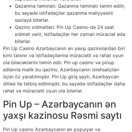
Qazanma təminatı: Qazanma təminatı təmin edilir,
bu sayədə istifadəçilər qazanma maliyyəsini
saxlaya bilərlər.
Qazino xidmətləri: Pin Up Casino-da 24 saat
xidmət verir, istifadəçilər her zaman müraciət edə
bilərlər.
Pin Up Casino Azərbaycanın ən yaxşı qazinolardan biri
kimi tanınır və istifadəçilərinə müraciətli və rahat oyun
ola biləcəklərini təmin edir. Pin up casino və pinup
adlarına malik bu qazino, Azərbaycanın istehsalçıları
üçün öz yaratılmışdır. Pin Up giriş saytı, Azərbaycan
dilləsi ilə tətbiq edilmişdir, bu sayədə istifadəçilər daha
rahat və müraciətli oyun ola bilərlər.
Pin Up – Azərbaycanın ən
yaxşı kazinosu Rəsmi saytı
Pin Up casino Azərbaycanın ən populyar və