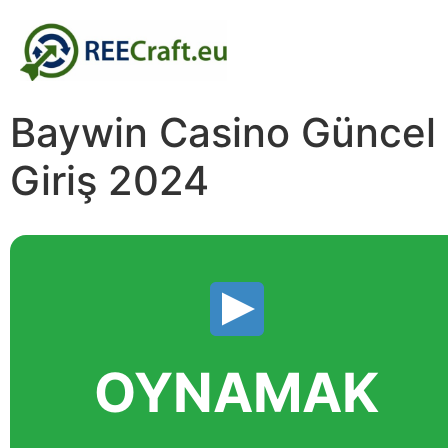
Baywin Casino Güncel
Giriş 2024
OYNAMAK