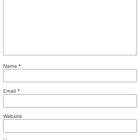
Name
*
Email
*
Website