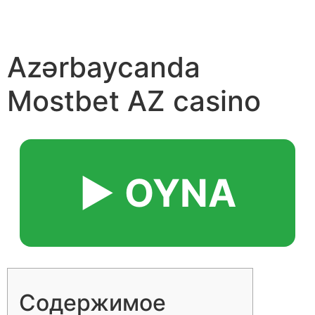
Azərbaycanda
Mostbet AZ casino
▶️ OYNA
Содержимое