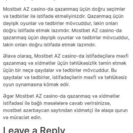
Mostbet AZ casino-da qazanmaq üçün doğru seçimlər
və tədbirlər ilə istifadə etməliyinizdir. Qazanmaq üçün
dəyişik oyunlar və tədbirlər mövcuddur, lakin onları
doğru istifadə etmək lazımdır. Mostbet AZ casino-da
qazanmaq üçün dəyişik oyunlar və tədbirlər mövcuddur,
lakin onları doğru istifadə etmək lazımdır.
Əlavə olaraq, Mostbet AZ casino-da istifadəçilərə məxfi
qazanmaq və xidmətlər üçün təhlükəsizlik təmin etmək
üçün bir neçə qaydalar və tədbirlər mövcuddur. Bu
qaydalar və tədbirlər, istifadəçilərin məxfi və təhlükəsiz
oyun oynamasına kömək edir.
Əgər Mostbet AZ casino-da qazanmaq və xidmətlər
istifadəsi ilə bağlı məsələlərə cavab verirsinizsə,
mostbet azerbaycan saytından xidmətçi ilə əlaqə qurun
və müraciət edin.
Leave a Reply