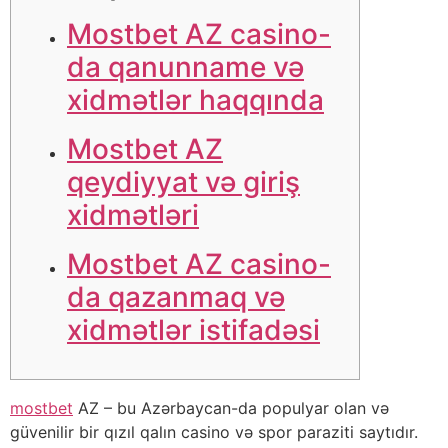
Mostbet AZ casino-
da qanunname və
xidmətlər haqqında
Mostbet AZ
qeydiyyat və giriş
xidmətləri
Mostbet AZ casino-
da qazanmaq və
xidmətlər istifadəsi
mostbet
AZ – bu Azərbaycan-da populyar olan və
güvenilir bir qızıl qalın casino və spor paraziti saytıdır.