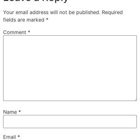
Your email address will not be published.
Required
fields are marked
*
Comment
*
Name
*
Email
*