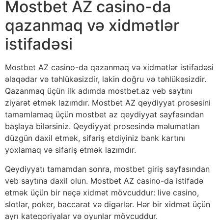
Mostbet AZ casino-da
qazanmaq və xidmətlər
istifadəsi
Mostbet AZ casino-da qazanmaq və xidmətlər istifadəsi
əlaqədar və təhlükəsizdir, lakin doğru və təhlükəsizdir.
Qazanmaq üçün ilk adımda mostbet.az veb saytını
ziyarət etmək lazımdır. Mostbet AZ qeydiyyat prosesini
tamamlamaq üçün mostbet az qeydiyyat sayfasından
başlaya bilərsiniz. Qeydiyyat prosesində məlumatları
düzgün daxil etmək, sifariş etdiyiniz bank kartını
yoxlamaq və sifariş etmək lazımdır.
Qeydiyyatı tamamdan sonra, mostbet giriş sayfasından
veb saytına daxil olun. Mostbet AZ casino-da istifadə
etmək üçün bir neçə xidmət mövcuddur: live casino,
slotlar, poker, baccarat və digərlər. Hər bir xidmət üçün
ayrı kateqoriyalar və oyunlar mövcuddur.