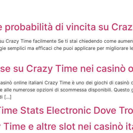
probabilità di vincita su Cra
su Crazy Time facilmente Se ti stai chiedendo come aumenta
gie semplici ma efficaci che puoi applicare per migliorare l
e su Crazy Time nei casinò onl
inò online italiani Crazy Time è uno dei giochi di casinò on
 e alle numerose opzioni di scommessa disponibili. Questo g
di […]
me Stats Electronic Dove Trov
 Time e altre slot nei casinò i