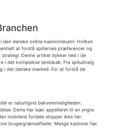
 Branchen
 den danske online kasinoindustri: Hvilken
sentielt at forstå spillernes præferencer og
strategi. Denne artikel dykker ned i de
re i det komplekse landskab. Fra spiludvalg
ig i det danske marked. For at forstå de
rdel er naturligvis bekvemmeligheden.
else. Dette har især appelleret til en yngre
Men mobilens fordele stopper ikke her.
uitive brugergrænseflader. Mange kasinoer har