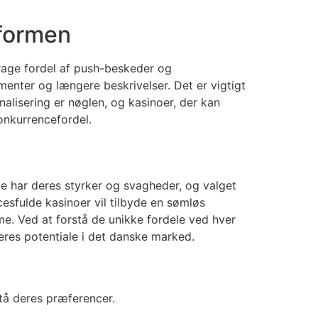
tformen
rage fordel af push-beskeder og
enter og længere beskrivelser. Det er vigtigt
alisering er nøglen, og kasinoer, der kan
onkurrencefordel.
me har deres styrker og svagheder, og valget
esfulde kasinoer vil tilbyde en sømløs
me. Ved at forstå de unikke fordele ved hver
res potentiale i det danske marked.
tå deres præferencer.