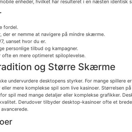
l mobile enheder, hvilket har resulteret i en næsten identi
r
e fordel.
r, der er nemme at navigere på mindre skærme.
7, uanset hvor du er.
e personlige tilbud og kampagner.
ofte en mere optimeret spiloplevelse.
radition og Større Skærme
kke undervurdere desktopens styrker. For mange spillere er
r eller mere komplekse spil som live kasinoer. Størrelsen 
for spil med mange detaljer eller komplekse grafikker. Deskt
alitet. Derudover tilbyder desktop-kasinoer ofte et breder
e avancerede.
oer