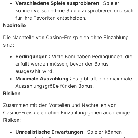
Verschiedene Spiele ausprobieren
: Spieler
können verschiedene Spiele ausprobieren und sich
für ihre Favoriten entscheiden.
Nachteile
Die Nachteile von Casino-Freispielen ohne Einzahlung
sind:
Bedingungen
: Viele Boni haben Bedingungen, die
erfüllt werden müssen, bevor der Bonus
ausgezahlt wird.
Maximale Auszahlung
: Es gibt oft eine maximale
Auszahlungsgröße für den Bonus.
Risiken
Zusammen mit den Vorteilen und Nachteilen von
Casino-Freispielen ohne Einzahlung gehen auch einige
Risiken:
Unrealistische Erwartungen
: Spieler können