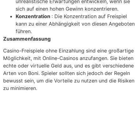
unrealistische Erwartungen entwickeln, wenn sie
sich auf einen hohen Gewinn konzentrieren.
Konzentration
: Die Konzentration auf Freispiel
kann zu einer Abhängigkeit von diesen Angeboten
führen.
Zusammenfassung
Casino-Freispiele ohne Einzahlung sind eine großartige
Möglichkeit, mit Online-Casinos anzufangen. Sie bieten
echte oder virtuelle Geld aus, und es gibt verschiedene
Arten von Boni. Spieler sollten sich jedoch der Regeln
bewusst sein, um die Vorteile zu nutzen und die Risiken
zu minimieren.