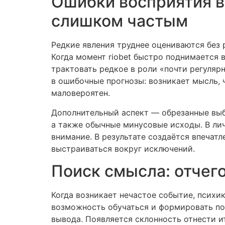
Ошибки восприятия в
слишком частым
Редкие явления труднее оцениваются без 
Когда момент riobet быстро поднимается 
трактовать редкое в роли «почти регуляр
в ошибочные прогнозы: возникает мысль, 
маловероятен.
Дополнительный аспект — обрезанные выб
а также обычные минусовые исходы. В ли
внимание. В результате создаётся впечатл
выстраиваться вокруг исключений.
Поиск смысла: отчег
Когда возникает нечастое событие, психик
возможность обучаться и формировать по
вывода. Появляется склонность отнести и