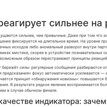
реагирует сильнее на 
ущаются сильнее, чем привычные. Даже при том что и
щение фиксируется на длительное время. На уровне пра
удачных исходов либо аномальный разворот внутри па
амках мистике, скорее в устройстве познавательных с
и возможным образом перестраивают принципы реакций
г бережёт силы: регулярные сообщения разбираются оп
оя предсказания» фокус автоматически усиливается —
ючается принцип «обнаружения новизны»: повышается 
ния. В результате редкое явление воспринимается бо
чем в случае обычном финале.
качестве индикатора: зачем