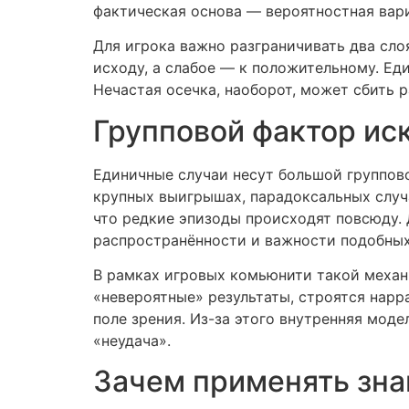
фактическая основа — вероятностная вар
Для игрока важно разграничивать два сло
исходу, а слабое — к положительному. Ед
Нечастая осечка, наоборот, может сбить р
Групповой фактор ис
Единичные случаи несут большой группов
крупных выигрышах, парадоксальных случ
что редкие эпизоды происходят повсюду.
распространённости и важности подобных
В рамках игровых комьюнити такой механ
«невероятные» результаты, строятся нарр
поле зрения. Из-за этого внутренняя моде
«неудача».
Зачем применять знан