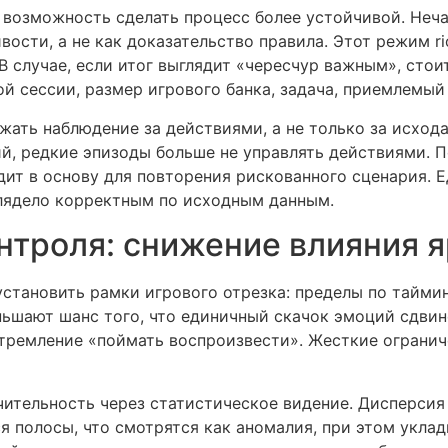
 возможность сделать процесс более устойчивой. Неч
вости, а не как доказательство правила. Этот режим r
В случае, если итог выглядит «чересчур важным», стои
й сессии, размер игрового банка, задача, приемлемый
ать наблюдение за действиями, а не только за исходам
й, редкие эпизоды больше не управлять действиями. 
ит в основу для повторения рискованного сценария. Ед
глядело корректным по исходным данным.
троля: снижение влияния я
становить рамки игрового отрезка: пределы по таймин
ьшают шанс того, что единичный скачок эмоций сдвин
 стремление «поймать воспроизвести». Жесткие ограни
тельность через статистическое видение. Дисперсия 
я полосы, что смотрятся как аномалия, при этом укла