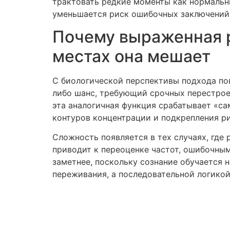
трактовать редкие моменты как нормальн
уменьшается риск ошибочных заключений
Почему выраженная р
местах она мешает
С биологической перспективы подхода по
либо шанс, требующий срочных перестроек
эта аналогичная функция срабатывает «са
контуров концентрации и подкрепления ри
Сложность появляется в тех случаях, где
приводит к переоценке частот, ошибочным
заметнее, поскольку сознание обучается 
переживания, а последовательной логико