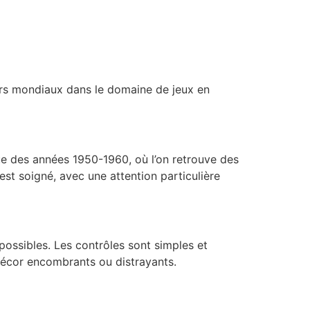
ders mondiaux dans le domaine de jeux en
ue des années 1950-1960, où l’on retrouve des
st soigné, avec une attention particulière
possibles. Les contrôles sont simples et
 décor encombrants ou distrayants.