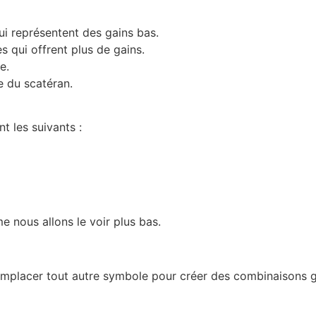
qui représentent des gains bas.
es qui offrent plus de gains.
e.
e du scatéran.
 les suivants :
nous allons le voir plus bas.
emplacer tout autre symbole pour créer des combinaisons g