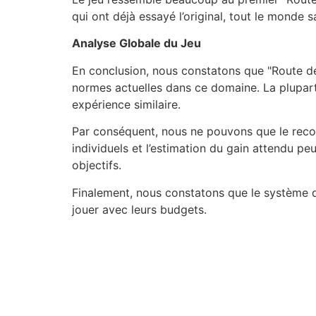
qui ont déjà essayé l’original, tout le monde 
Analyse Globale du Jeu
En conclusion, nous constatons que "Route des
normes actuelles dans ce domaine. La plupart 
expérience similaire.
Par conséquent, nous ne pouvons que le recom
individuels et l’estimation du gain attendu pe
objectifs.
Finalement, nous constatons que le système d
jouer avec leurs budgets.