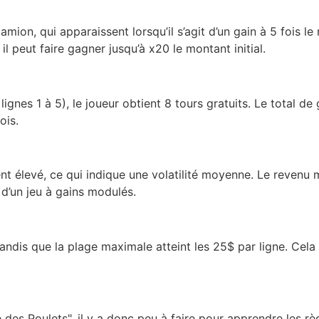
ion, qui apparaissent lorsqu’il s’agit d’un gain à 5 fois l
l peut faire gagner jusqu’à x20 le montant initial.
nes 1 à 5), le joueur obtient 8 tours gratuits. Le total de 
ois.
ent élevé, ce qui indique une volatilité moyenne. Le revenu
t d’un jeu à gains modulés.
tandis que la plage maximale atteint les 25$ par ligne. Cel
des Poulets", il y a donc peu à faire pour apprendre les rè