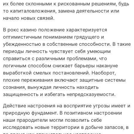
их более склонными к рискованным решениям, будь
то капиталовложения, замена деятельности или
начало новых связей.
В рокс казино положение характеризуется
оптимистичным пониманием грядущего и
убежденностью в собственные способности. В такие
периоды личность чувствует себя умеющим
справиться с различными проблемами, что
логичным способом снижает барьеры накануне
выработкой смелых постановлений. Наоборот,
плохие переживания включают защитные системы
сознания, вынуждая личность находить
защищенность и избегать непредсказуемости.
Действие настроения на восприятие угрозы имеет и
природную фундамент. В позитивном настроении
наши прародители могли позволить себе
исследовать новые территории в добыче запасов, в