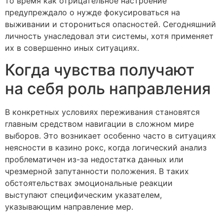
то время как отрицательное настроение
предупреждало о нужде фокусироваться на
выживании и сторониться опасностей. Сегодняшний
личность унаследовал эти системы, хотя применяет
их в совершенно иных ситуациях.
Когда чувства получают
на себя роль направления
В конкретных условиях переживания становятся
главным средством навигации в сложном мире
выборов. Это возникает особенно часто в ситуациях
неясности в казино рокс, когда логический анализ
проблематичен из-за недостатка данных или
чрезмерной запутанности положения. В таких
обстоятельствах эмоциональные реакции
выступают специфическим указателем,
указывающим направление мер.