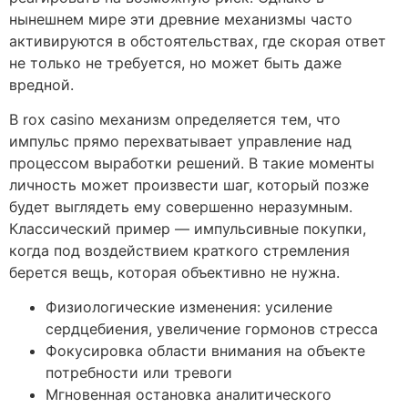
нынешнем мире эти древние механизмы часто
активируются в обстоятельствах, где скорая ответ
не только не требуется, но может быть даже
вредной.
В rox casino механизм определяется тем, что
импульс прямо перехватывает управление над
процессом выработки решений. В такие моменты
личность может произвести шаг, который позже
будет выглядеть ему совершенно неразумным.
Классический пример — импульсивные покупки,
когда под воздействием краткого стремления
берется вещь, которая объективно не нужна.
Физиологические изменения: усиление
сердцебиения, увеличение гормонов стресса
Фокусировка области внимания на объекте
потребности или тревоги
Мгновенная остановка аналитического