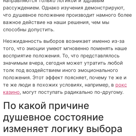
направляются только логикой и здравым
рассуждением. Однако изучения демонстрируют,
что душевное положение производит намного более
важное действие на наши решения, чем мы
способны допустить.
Неожиданность выборов возникает именно из-за
того, что эмоции умеют мгновенно поменять наше
восприятие положения. То, что представлялось
значимым вчера, сегодня может утратить любой
толк под воздействием иного эмоционального
положения. Этот эффект поясняет, почему те же и
те же люди в похожих условиях, например, в
рокс
казино
, могут поступать радикально по-другому.
По какой причине
душевное состояние
изменяет логику выбора