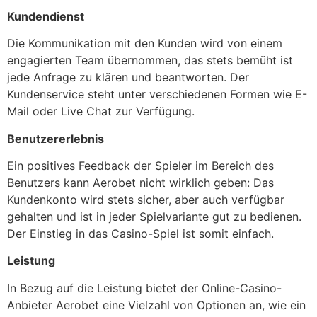
Kundendienst
Die Kommunikation mit den Kunden wird von einem
engagierten Team übernommen, das stets bemüht ist
jede Anfrage zu klären und beantworten. Der
Kundenservice steht unter verschiedenen Formen wie E-
Mail oder Live Chat zur Verfügung.
Benutzererlebnis
Ein positives Feedback der Spieler im Bereich des
Benutzers kann Aerobet nicht wirklich geben: Das
Kundenkonto wird stets sicher, aber auch verfügbar
gehalten und ist in jeder Spielvariante gut zu bedienen.
Der Einstieg in das Casino-Spiel ist somit einfach.
Leistung
In Bezug auf die Leistung bietet der Online-Casino-
Anbieter Aerobet eine Vielzahl von Optionen an, wie ein