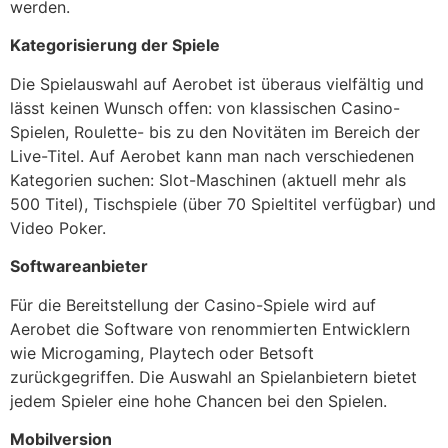
werden.
Kategorisierung der Spiele
Die Spielauswahl auf Aerobet ist überaus vielfältig und
lässt keinen Wunsch offen: von klassischen Casino-
Spielen, Roulette- bis zu den Novitäten im Bereich der
Live-Titel. Auf Aerobet kann man nach verschiedenen
Kategorien suchen: Slot-Maschinen (aktuell mehr als
500 Titel), Tischspiele (über 70 Spieltitel verfügbar) und
Video Poker.
Softwareanbieter
Für die Bereitstellung der Casino-Spiele wird auf
Aerobet die Software von renommierten Entwicklern
wie Microgaming, Playtech oder Betsoft
zurückgegriffen. Die Auswahl an Spielanbietern bietet
jedem Spieler eine hohe Chancen bei den Spielen.
Mobilversion