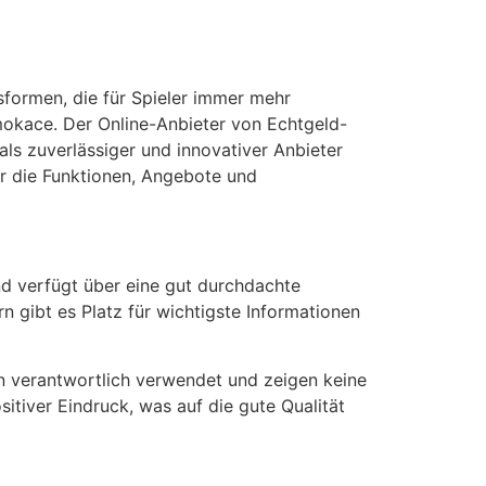
sformen, die für Spieler immer mehr
mokace. Der Online-Anbieter von Echtgeld-
ls zuverlässiger und innovativer Anbieter
r die Funktionen, Angebote und
und verfügt über eine gut durchdachte
n gibt es Platz für wichtigste Informationen
n verantwortlich verwendet und zeigen keine
sitiver Eindruck, was auf die gute Qualität