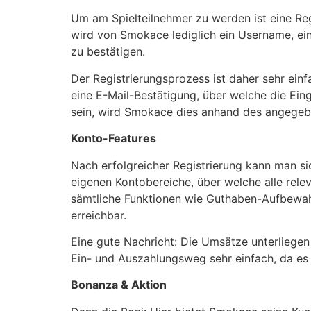
Um am Spielteilnehmer zu werden ist eine Reg
wird von Smokace lediglich ein Username, ein
zu bestätigen.
Der Registrierungsprozess ist daher sehr einf
eine E-Mail-Bestätigung, über welche die Ein
sein, wird Smokace dies anhand des angege
Konto-Features
Nach erfolgreicher Registrierung kann man si
eigenen Kontobereiche, über welche alle rel
sämtliche Funktionen wie Guthaben-Aufbewahr
erreichbar.
Eine gute Nachricht: Die Umsätze unterliegen
Ein- und Auszahlungsweg sehr einfach, da es l
Bonanza & Aktion