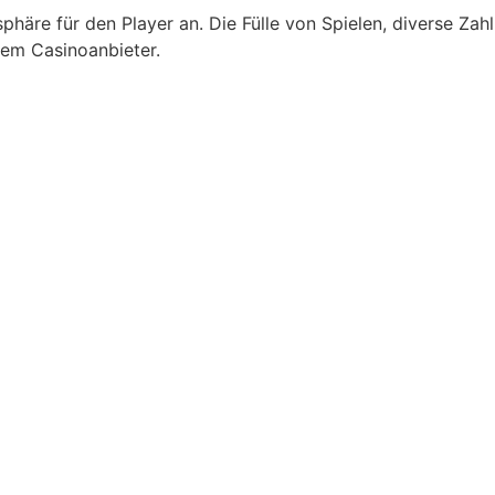
häre für den Player an. Die Fülle von Spielen, diverse Za
sem Casinoanbieter.