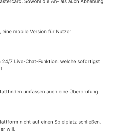
astercard. Sowohl die An- als auch Abhebung
 eine mobile Version für Nutzer
 24/7 Live-Chat-Funktion, welche sofortigst
t.
 stattfinden umfassen auch eine Überprüfung
ttform nicht auf einen Spielplatz schließen.
r will.