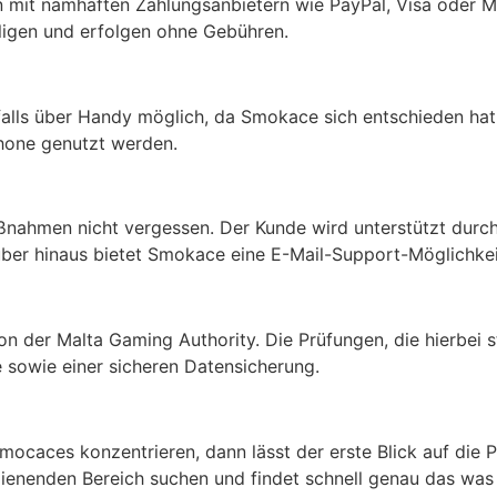
 mit namhaften Zahlungsanbietern wie PayPal, Visa oder M
lligen und erfolgen ohne Gebühren.
falls über Handy möglich, da Smokace sich entschieden hat,
hone genutzt werden.
nahmen nicht vergessen. Der Kunde wird unterstützt durch
über hinaus bietet Smokace eine E-Mail-Support-Möglichkei
von der Malta Gaming Authority. Die Prüfungen, die hierbei
e sowie einer sicheren Datensicherung.
caces konzentrieren, dann lässt der erste Blick auf die Pla
ienenden Bereich suchen und findet schnell genau das was e