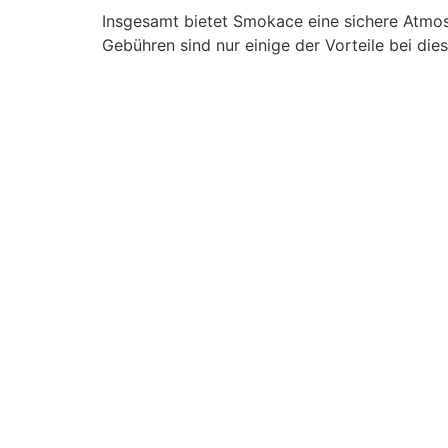
Insgesamt bietet Smokace eine sichere Atmosp
Gebühren sind nur einige der Vorteile bei die