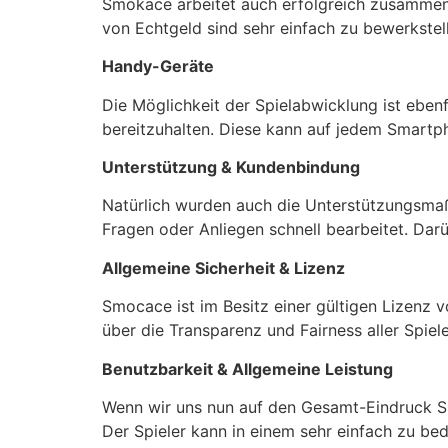
Smokace arbeitet auch erfolgreich zusammen
von Echtgeld sind sehr einfach zu bewerkste
Handy-Geräte
Die Möglichkeit der Spielabwicklung ist eben
bereitzuhalten. Diese kann auf jedem Smartp
Unterstützung & Kundenbindung
Natürlich wurden auch die Unterstützungsmaß
Fragen oder Anliegen schnell bearbeitet. Dar
Allgemeine Sicherheit & Lizenz
Smocace ist im Besitz einer gültigen Lizenz 
über die Transparenz und Fairness aller Spiel
Benutzbarkeit & Allgemeine Leistung
Wenn wir uns nun auf den Gesamt-Eindruck Smo
Der Spieler kann in einem sehr einfach zu bed