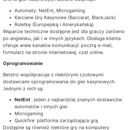
Automaty: NetEnt, Microgaming
Karciane Gry Kasynowe (Baccarat, BlackJack)
Ruletkę (Europejską i Amerykańską)
Wsparcie techniczne dostępne jest dla graczy zarówno
po angielsku, jak i w innych językach. Obsługa klienta
oferuje wiele kanałów komunikacji: pocztą e-mail,
formularz na stronie internetowej, czat online.
Oprogramowanie
Betstro współpracuje z niektórymi czołowymi
dostawcami oprogramowania do gier kasynowych.
Jednymi z nich są:
NetEnt
: jeden z najbardziej znanych dostawców
automatów i innych gier.
Microgaming
Quickfire: platforma zarządzająca grą
Dostępne są również niektóre gry na komputery