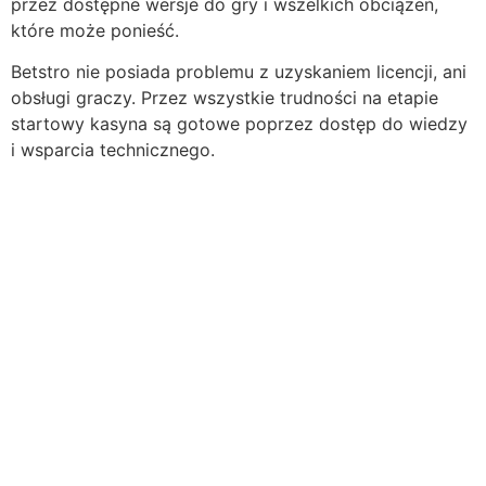
przez dostępne wersje do gry i wszelkich obciążeń,
które może ponieść.
Betstro nie posiada problemu z uzyskaniem licencji, ani
obsługi graczy. Przez wszystkie trudności na etapie
startowy kasyna są gotowe poprzez dostęp do wiedzy
i wsparcia technicznego.