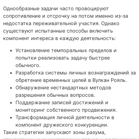
Однообразные задачи часто провоцируют
сопротивление и отсрочку на потом именно из-за
недостатка переживательной участия. Однако
существуют испытанные способы включить
компонент интереса в каждую деятельность:
Установление темпоральных пределов и
попытки реализовать задачу быстрее
обычного.
Разработка системы личных вознаграждений за
обретение временных целей в Вулкан Рояль.
Обнаружение нестандартных методов
разрешения обычных вопросов.
Поддержание записей достижений и
мониторинг собственного продвижения.
Трансформация личной деятельности в
компонент дружеского конкуренции.
Такие стратегии запускают зоны разума,