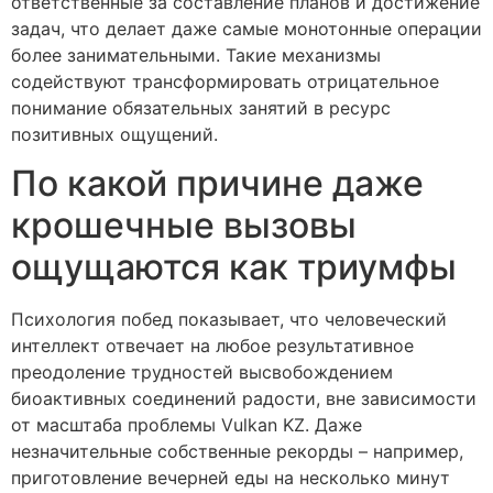
ответственные за составление планов и достижение
задач, что делает даже самые монотонные операции
более занимательными. Такие механизмы
содействуют трансформировать отрицательное
понимание обязательных занятий в ресурс
позитивных ощущений.
По какой причине даже
крошечные вызовы
ощущаются как триумфы
Психология побед показывает, что человеческий
интеллект отвечает на любое результативное
преодоление трудностей высвобождением
биоактивных соединений радости, вне зависимости
от масштаба проблемы Vulkan KZ. Даже
незначительные собственные рекорды – например,
приготовление вечерней еды на несколько минут