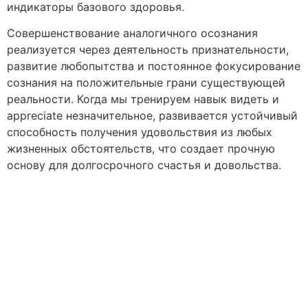
индикаторы базового здоровья.
Совершенствование аналогичного осознания
реализуется через деятельность признательности,
развитие любопытства и постоянное фокусирование
сознания на положительные грани существующей
реальности. Когда мы тренируем навык видеть и
appreciate незначительное, развивается устойчивый
способность получения удовольствия из любых
жизненных обстоятельств, что создает прочную
основу для долгосрочного счастья и довольства.