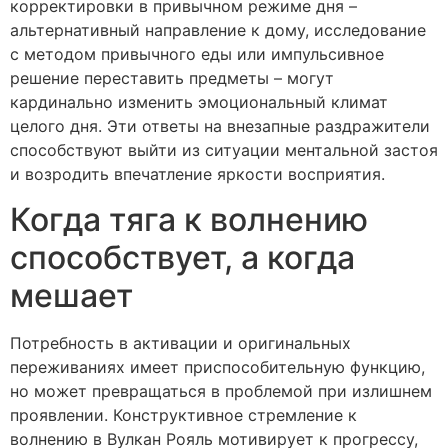
корректировки в привычном режиме дня –
альтернативный направление к дому, исследование
с методом привычного еды или импульсивное
решение переставить предметы – могут
кардинально изменить эмоциональный климат
целого дня. Эти ответы на внезапные раздражители
способствуют выйти из ситуации ментальной застоя
и возродить впечатление яркости восприятия.
Когда тяга к волнению
способствует, а когда
мешает
Потребность в активации и оригинальных
переживаниях имеет приспособительную функцию,
но может превращаться в проблемой при излишнем
проявлении. Конструктивное стремление к
волнению в Вулкан Рояль мотивирует к прогрессу,