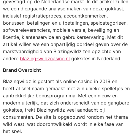
gevestigd op de Nederlandse markt. In dit artikel zullen
we een diepgaande analyse maken van deze gokkast,
inclusief registratieproces, accountkenmerken,
bonussen, betalingen en uitbetalingen, spelcategorieën,
softwareleveranciers, mobiele versie, beveiliging en
licentie, klantenservice en gebruikerservaring. Met dit
artikel willen we een onpartijdig oordeel geven over de
marktvaardigheid van Blazingwildz ten opzichte van
andere
blazing-wildzcasino.nl
goksites in Nederland.
Brand Overzicht
Blazingwildz is gestart als online casino in 2019 en
heeft al snel naam gemaakt met zijn unieke spelletjes en
aantrekkelijke bonusprogramma. Met een nieuw en
modern uiterlijk, dat zich onderscheidt van de gangbare
goksites, trekt Blazingwildz veel aandacht bij
consumenten. De site is opgebouwd rondom het thema
wild west, wat doorontwikkeld wordt in elke fase van
het spel.