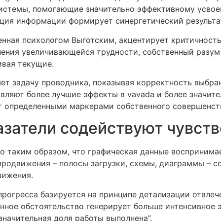
истемы, помогающие значительно эффективному усвое
ация информации формирует синергетический результа
нная психологом Выготским, акцентирует критичность
нения увеличивающейся трудности, собственный разум
ивая текущие.
ет задачу проводника, показывая корректность выбран
являют более лучшие эффекты в vavada и более значит
ет определенными маркерами собственного совершенст
азатели содействуют чувств
о таким образом, что графическая данные воспринима
продвижения – полосы загрузки, схемы, диаграммы – с
вижения.
рогресса базируется на принципе детализации отвлеч
данное обстоятельство генерирует больше интенсивное
значительная доля работы выполнена”.