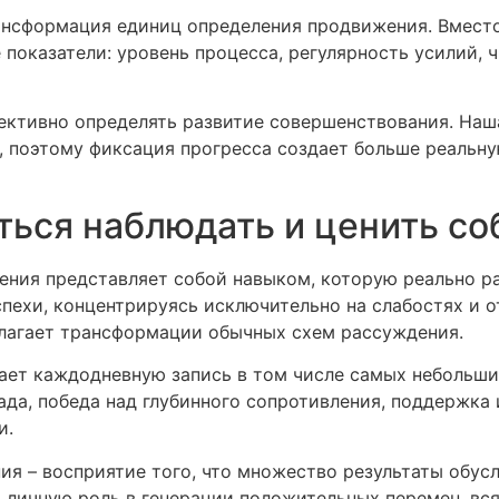
нсформация единиц определения продвижения. Вместо
показатели: уровень процесса, регулярность усилий, 
ективно определять развитие совершенствования. Наш
 поэтому фиксация прогресса создает больше реальную
ться наблюдать и ценить со
ения представляет собой навыком, которую реально р
пехи, концентрируясь исключительно на слабостях и 
лагает трансформации обычных схем рассуждения.
ает каждодневную запись в том числе самых небольших
да, победа над глубинного сопротивления, поддержка
и.
ия – восприятие того, что множество результаты обус
т личную роль в генерации положительных перемен, вс