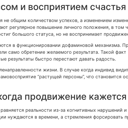
сом и восприятием счастья
я не общим количеством успехов, а изменением измен
чают регулярное повышение личного положения, в том
остиг большого статуса, но не воспринимает продвиже
оются в функционировании дофаминовой механизма. П
ели само обретение желаемого результата. Такой фак
тые результаты быстро перестают давать радость.
ленаправленности жизни. В случае когда индивид видит
самовосприятие “растущей персоны”, что становится о
е когда продвижение кажетс
равняется реальности из-за когнитивных нарушений и
ии нуждаются в времени, а стремления форсировать п