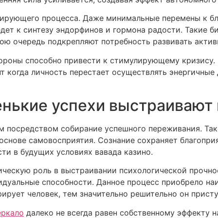
ирующего процесса. Даже минимальные перемены к бл
едет к синтезу эндорфинов и гормона радости. Такие 
ою очередь подкрепляют потребность развивать активн
тороны способно привести к стимулирующему кризису.
т когда личность перестает осуществлять энергичные 
нькие успехи выстраивают 
ом посредством собирание успешного переживания. Та
основе самовосприятия. Сознание сохраняет благоприя
ти в будущих условиях вавада казино.
ическую роль в выстраивании психологической прочно
идуальные способности. Данное процесс приобрело наи
ирует человек, тем значительно решительно он присту
еркало
далеко не всегда равен собственному эффекту н