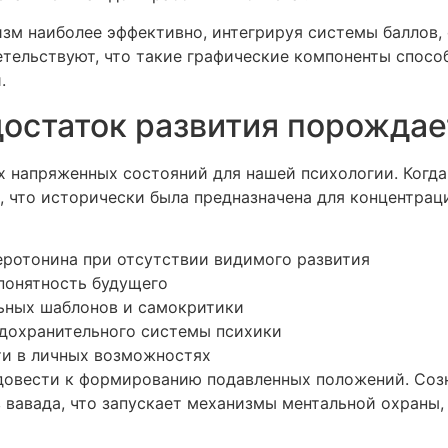
зм наиболее эффективно, интегрируя системы баллов, 
етельствуют, что такие графические компоненты спос
.
достаток развития порождае
 напряженных состояний для нашей психологии. Когда 
, что исторически была предназначена для концентрац
еротонина при отсутствии видимого развития
епонятность будущего
ьных шаблонов и самокритики
едохранительного системы психики
и в личных возможностях
довести к формированию подавленных положений. Созн
в вавада, что запускает механизмы ментальной охраны