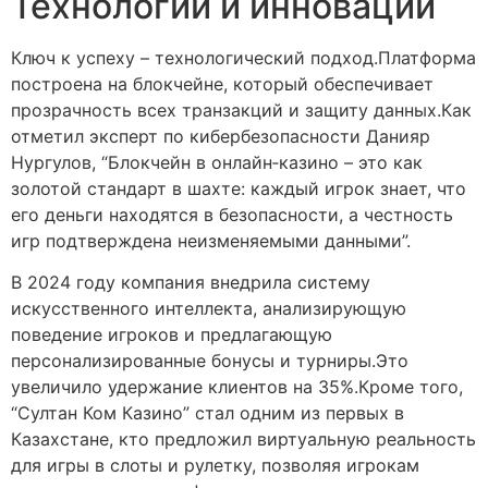
Технологии и инновации
Ключ к успеху – технологический подход.Платформа
построена на блокчейне, который обеспечивает
прозрачность всех транзакций и защиту данных.Как
отметил эксперт по кибербезопасности Данияр
Нургулов, “Блокчейн в онлайн‑казино – это как
золотой стандарт в шахте: каждый игрок знает, что
его деньги находятся в безопасности, а честность
игр подтверждена неизменяемыми данными”.
В 2024 году компания внедрила систему
искусственного интеллекта, анализирующую
поведение игроков и предлагающую
персонализированные бонусы и турниры.Это
увеличило удержание клиентов на 35%.Кроме того,
“Султан Ком Казино” стал одним из первых в
Казахстане, кто предложил виртуальную реальность
для игры в слоты и рулетку, позволяя игрокам