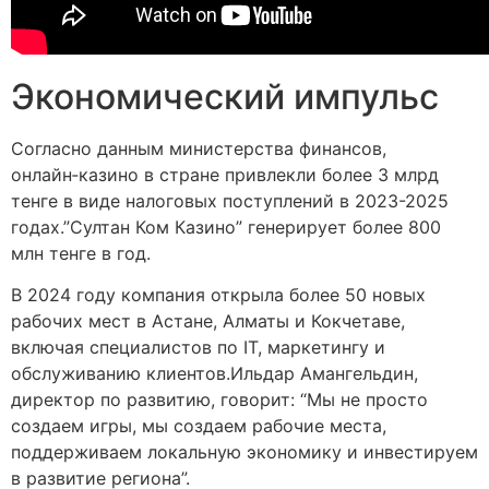
Экономический импульс
Согласно данным министерства финансов,
онлайн‑казино в стране привлекли более 3 млрд
тенге в виде налоговых поступлений в 2023-2025
годах.”Султан Ком Казино” генерирует более 800
млн тенге в год.
В 2024 году компания открыла более 50 новых
рабочих мест в Астане, Алматы и Кокчетаве,
включая специалистов по IT, маркетингу и
обслуживанию клиентов.Ильдар Амангельдин,
директор по развитию, говорит: “Мы не просто
создаем игры, мы создаем рабочие места,
поддерживаем локальную экономику и инвестируем
в развитие региона”.