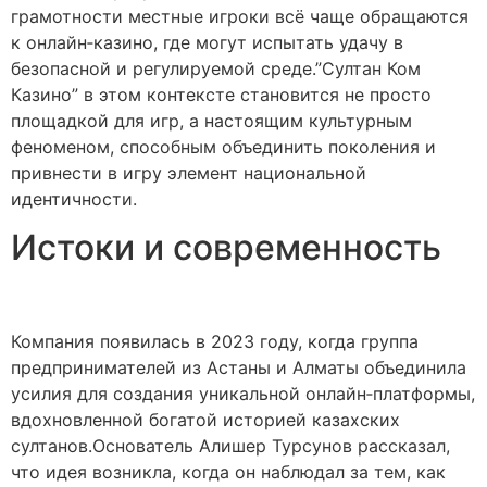
грамотности местные игроки всё чаще обращаются
к онлайн‑казино, где могут испытать удачу в
безопасной и регулируемой среде.”Султан Ком
Казино” в этом контексте становится не просто
площадкой для игр, а настоящим культурным
феноменом, способным объединить поколения и
привнести в игру элемент национальной
идентичности.
Истоки и современность
Компания появилась в 2023 году, когда группа
предпринимателей из Астаны и Алматы объединила
усилия для создания уникальной онлайн‑платформы,
вдохновленной богатой историей казахских
султанов.Основатель Алишер Турсунов рассказал,
что идея возникла, когда он наблюдал за тем, как