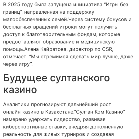
В 2025 году была запущена инициатива “Игры без
границ”, направленная на поддержку
малообеспеченных семей.Через систему бонусов и
бесплатных вращений игроки могут получить
доступ к благотворительным фондам, которые
предоставляют образование и медицинскую
помощь.Алена Кайратова, директор по CSR,
отмечает: “Мы стремимся сделать мир лучше, даже
через игру”.
Будущее султанского
казино
Аналитики прогнозируют дальнейший рост
онлайн‑казино в Казахстане.”Султан Ком Казино”
намерено удержать лидерство, развивая
киберспортивные ставки, внедряя дополненную
реальность для живых турниров и создавая