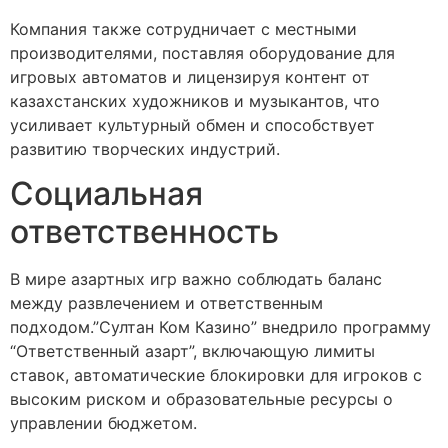
Компания также сотрудничает с местными
производителями, поставляя оборудование для
игровых автоматов и лицензируя контент от
казахстанских художников и музыкантов, что
усиливает культурный обмен и способствует
развитию творческих индустрий.
Социальная
ответственность
В мире азартных игр важно соблюдать баланс
между развлечением и ответственным
подходом.”Султан Ком Казино” внедрило программу
“Ответственный азарт”, включающую лимиты
ставок, автоматические блокировки для игроков с
высоким риском и образовательные ресурсы о
управлении бюджетом.