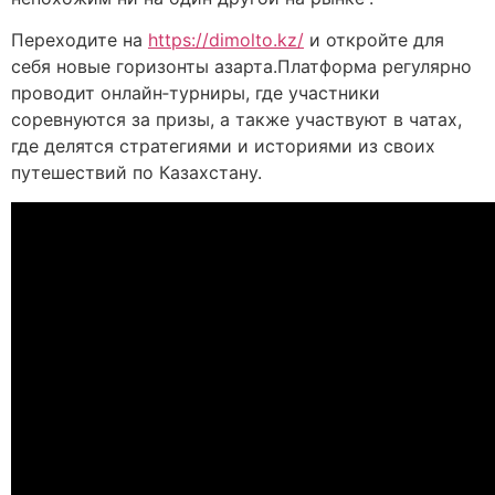
Переходите на
https://dimolto.kz/
и откройте для
себя новые горизонты азарта.Платформа регулярно
проводит онлайн‑турниры, где участники
соревнуются за призы, а также участвуют в чатах,
где делятся стратегиями и историями из своих
путешествий по Казахстану.