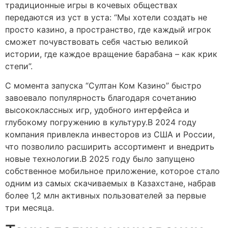
традиционные игры в кочевых обществах
передаются из уст в уста: “Мы хотели создать не
просто казино, а пространство, где каждый игрок
сможет почувствовать себя частью великой
истории, где каждое вращение барабана – как крик
степи”.
С момента запуска “Султан Ком Казино” быстро
завоевало популярность благодаря сочетанию
высококлассных игр, удобного интерфейса и
глубокому погружению в культуру.В 2024 году
компания привлекла инвесторов из США и России,
что позволило расширить ассортимент и внедрить
новые технологии.В 2025 году было запущено
собственное мобильное приложение, которое стало
одним из самых скачиваемых в Казахстане, набрав
более 1,2 млн активных пользователей за первые
три месяца.