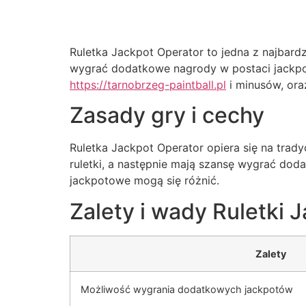
Ruletka Jackpot Operator to jedna z najbardzi
wygrać dodatkowe nagrody w postaci jackpotó
https://tarnobrzeg-paintball.pl
i minusów, oraz
Zasady gry i cechy
Ruletka Jackpot Operator opiera się na trady
ruletki, a następnie mają szansę wygrać dod
jackpotowe mogą się różnić.
Zalety i wady Ruletki 
Zalety
Możliwość wygrania dodatkowych jackpotów