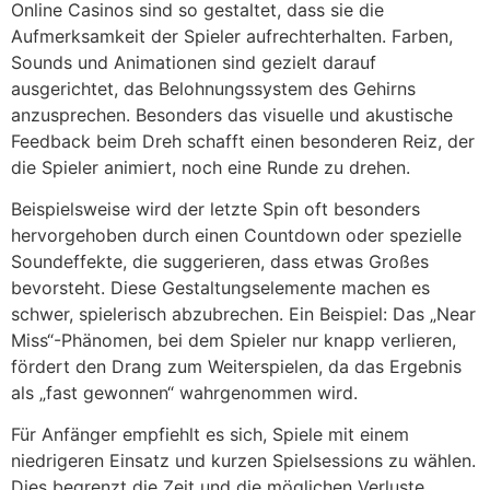
Online Casinos sind so gestaltet, dass sie die
Aufmerksamkeit der Spieler aufrechterhalten. Farben,
Sounds und Animationen sind gezielt darauf
ausgerichtet, das Belohnungssystem des Gehirns
anzusprechen. Besonders das visuelle und akustische
Feedback beim Dreh schafft einen besonderen Reiz, der
die Spieler animiert, noch eine Runde zu drehen.
Beispielsweise wird der letzte Spin oft besonders
hervorgehoben durch einen Countdown oder spezielle
Soundeffekte, die suggerieren, dass etwas Großes
bevorsteht. Diese Gestaltungselemente machen es
schwer, spielerisch abzubrechen. Ein Beispiel: Das „Near
Miss“-Phänomen, bei dem Spieler nur knapp verlieren,
fördert den Drang zum Weiterspielen, da das Ergebnis
als „fast gewonnen“ wahrgenommen wird.
Für Anfänger empfiehlt es sich, Spiele mit einem
niedrigeren Einsatz und kurzen Spielsessions zu wählen.
Dies begrenzt die Zeit und die möglichen Verluste,