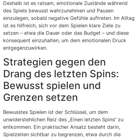
Deshalb ist es ratsam, emotionale Zustände während
des Spiels bewusst wahrzunehmen und Pausen
einzulegen, sobald negative Gefühle auftreten. Im Alltag
ist es hilfreich, sich vor dem Spielen klare Ziele zu
setzen – etwa die Dauer oder das Budget – und diese
konsequent einzuhalten, um dem emotionalen Druck
entgegenzuwirken.
Strategien gegen den
Drang des letzten Spins:
Bewusst spielen und
Grenzen setzen
Bewusstes Spielen ist der Schlüssel, um dem
unwiderstehlichen Reiz des „Einen letzten Spins“ zu
entkommen. Ein praktischer Ansatz besteht darin,
Spielzeiten sichtbar zu begrenzen, etwa durch die