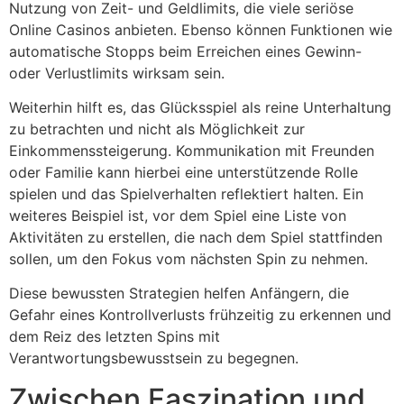
Nutzung von Zeit- und Geldlimits, die viele seriöse
Online Casinos anbieten. Ebenso können Funktionen wie
automatische Stopps beim Erreichen eines Gewinn-
oder Verlustlimits wirksam sein.
Weiterhin hilft es, das Glücksspiel als reine Unterhaltung
zu betrachten und nicht als Möglichkeit zur
Einkommenssteigerung. Kommunikation mit Freunden
oder Familie kann hierbei eine unterstützende Rolle
spielen und das Spielverhalten reflektiert halten. Ein
weiteres Beispiel ist, vor dem Spiel eine Liste von
Aktivitäten zu erstellen, die nach dem Spiel stattfinden
sollen, um den Fokus vom nächsten Spin zu nehmen.
Diese bewussten Strategien helfen Anfängern, die
Gefahr eines Kontrollverlusts frühzeitig zu erkennen und
dem Reiz des letzten Spins mit
Verantwortungsbewusstsein zu begegnen.
Zwischen Faszination und