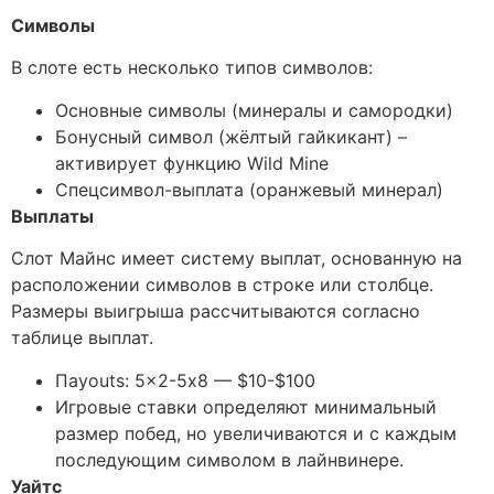
Символы
В слоте есть несколько типов символов:
Основные символы (минералы и самородки)
Бонусный символ (жёлтый гайкикант) –
активирует функцию Wild Mine
Спецсимвол-выплата (оранжевый минерал)
Выплаты
Слот Майнс имеет систему выплат, основанную на
расположении символов в строке или столбце.
Размеры выигрыша рассчитываются согласно
таблице выплат.
Пayouts: 5×2-5х8 — $10-$100
Игровые ставки определяют минимальный
размер побед, но увеличиваются и с каждым
последующим символом в лайнвинере.
Уайтс