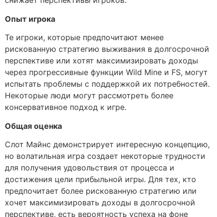
снижает перспективы игроков.
Опыт игрока
Те игроки, которые предпочитают менее
рискованную стратегию выживания в долгосрочной
перспективе или хотят максимизировать доходы
через прогрессивные функции Wild Mine и FS, могут
испытать проблемы с поддержкой их потребностей.
Некоторые люди могут рассмотреть более
консервативное подход к игре.
Общая оценка
Слот Майнс демонстрирует интересную концепцию,
но волатильная игра создает некоторые трудности
для получения удовольствия от процесса и
достижения цели прибыльной игры. Для тех, кто
предпочитает более рискованную стратегию или
хочет максимизировать доходы в долгосрочной
перспективе, есть вероятность успеха на фоне