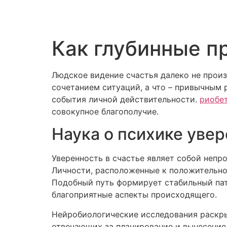
Как глубинные 
Людское видение счастья далеко не произ
сочетанием ситуаций, а что – привычным 
события личной действительности.
риобе
совокупное благополучие.
Наука о психике увер
Уверенность в счастье являет собой неп
Личности, расположенные к положительн
Подобный путь формирует стабильный пат
благоприятные аспекты происходящего.
Нейробиологические исследования раскрыв
отвечающих за планирование и вынесение 