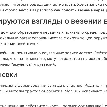
тупают итогом предыдущих активности. Христианская 
й антропоцентризм расположен поясять везение через
руются взгляды о везении 
дом для образования первичных понятий о среде, подр
 Начальный багаж сотрудничества с окружающей окру
тяжении всей жизни.
ебными понятиями о каузальных зависимостях. Ребят
ды, что, по их мнению, могут отражаться на исход обс
чных “амулетов” и суеверий.
новки
ункцию в формировании взгляда к счастью. Родители т
ты и методы трактовки события. Малыши усваивают не
отношение на действительность, формируют малышей 