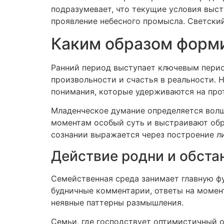
подразумевает, что текущие условия выс
проявление небесного промысла. Светски
Каким образом форми
Ранний период выступает ключевым перио
произвольности и счастья в реальности.
понимания, которые удерживаются на про
Младенческое думание определяется волш
моментам особый суть и выстраивают обря
сознании выражается через построение ли
Действие родни и обста
Семейственная среда занимает главную ф
будничные комментарии, ответы на момен
неявные паттерны размышления.
Семьи, где господствует оптимистичный 