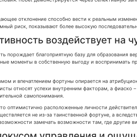
ающее отклонение способно вести к реальным изменен
зумный риск, показывают более высокую последовател
тивность воздействует на ч
ть порождает благоприятную базу для образования вер
ые моменты в собственную выгоду и воспринимать пр
мом и впечатлением фортуны опирается на атрибуцион
ты относят успехи внутренним факторам, а фиаско – 
ительной самопонимания.
то оптимистично расположенные личности действител
ществляется не из-за таинственной фортуне, а вследст
возможности замечать возможности там, где другие в
локусом управления и ощущ