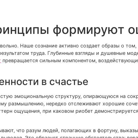
принципы формируют 
вольно. Наше сознание активно создает образы о том,
результатом труда. Глубинные взгляды и душевные мо
т
превращается сильным компонентом, воздействующи
енности в счастье
ростую эмоциональную структуру, опирающуюся на сок
ому размышлению, нередко отслеживают хорошие соче
терн ощущения, при каковом риобет демонстрируется
ают, что разум людей, полагающих в фортуну, выказы
выводов. Это образует странную обстоятельства: вера