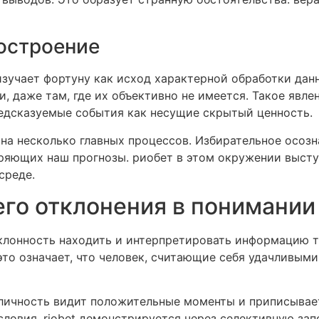
построение
зучает фортуну как исход характерной обработки дан
, даже там, где их объективно не имеется. Такое явле
едсказуемые события как несущие скрытый ценность.
на несколько главных процессов. Избирательное осозн
еряющих наш прогнозы. риобет в этом окружении высту
среде.
го отклонения в понимании
лонность находить и интерпретировать информацию та
то означает, что человек, считающие себя удачливыми
ичность видит положительные моменты и приписывает
ловия. riobet демонстрируется через селективную за