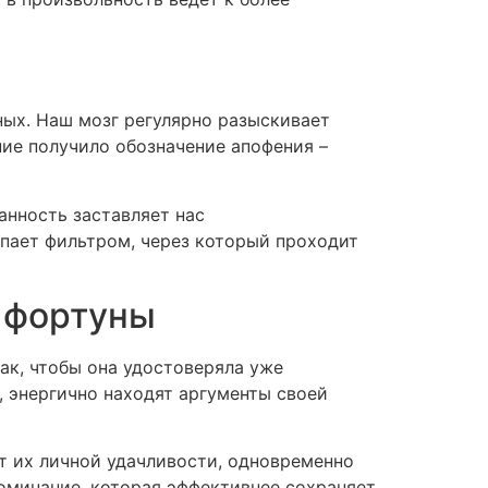
ных. Наш мозг регулярно разыскивает
ние получило обозначение апофения –
анность заставляет нас
пает фильтром, через который проходит
 фортуны
к, чтобы она удостоверяла уже
, энергично находят аргументы своей
 их личной удачливости, одновременно
поминание, которая эффективнее сохраняет