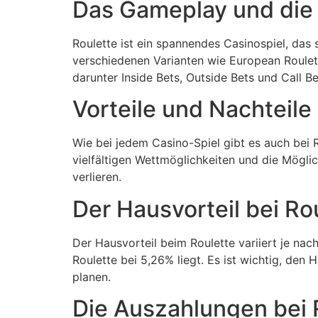
Das Gameplay und die 
Roulette ist ein spannendes Casinospiel, das
verschiedenen Varianten wie European Roulett
darunter Inside Bets, Outside Bets und Call Be
Vorteile und Nachteile
Wie bei jedem Casino-Spiel gibt es auch bei 
vielfältigen Wettmöglichkeiten und die Möglic
verlieren.
Der Hausvorteil bei Ro
Der Hausvorteil beim Roulette variiert je na
Roulette bei 5,26% liegt. Es ist wichtig, den
planen.
Die Auszahlungen bei 