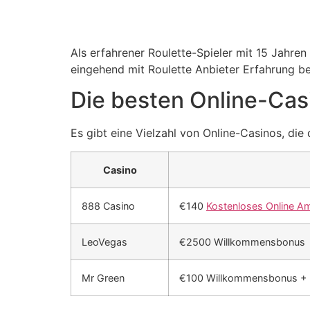
Als erfahrener Roulette-Spieler mit 15 Jahren
eingehend mit Roulette Anbieter Erfahrung b
Die besten Online-Casi
Es gibt eine Vielzahl von Online-Casinos, die
Casino
888 Casino
€140
Kostenloses Online Am
LeoVegas
€2500 Willkommensbonus
Mr Green
€100 Willkommensbonus + 2