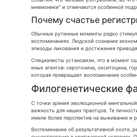
мнемоники” и отмечаются особенной подр
Почему счастье регистр
Обычные рутинные моменты редко стимул
воспоминаниях. Людской сознание экономи
эпизоды ликования и достижения приводя
Специалисты установили, что в момент о
иных агентов: серотонина, окситоцина, г
которая превращает воспоминание особен
Филогенетические фа
С точки зрения эволюционной ментальной
важность для наших праотцов. Те личност
имели более перспектив на выживание и 
Воспоминание об результативной охоте, 
существование в критической условиях. 