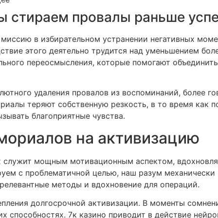
ы стираем провалы раньше усп
миссию в избирательном устранении негативных момен
дствие этого деятельно трудится над уменьшением бол
ального переосмысления, которые помогают объединит
лютного удаления провалов из воспоминаний, более г
риалы теряют собственную резкость, в то время как
зывать благоприятные чувства.
мориалов на активизацию
х служит мощным мотивационным аспектом, вдохновл
уем с проблематичной целью, наш разум механически 
 релевантные методы и вдохновение для операций.
репления долгосрочной активизации. В моменты сомнен
 способностях. 7к казино приводит в действие нейро