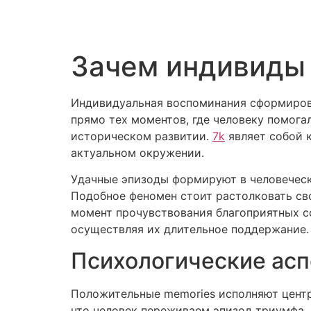
Зачем индивиды 
Индивидуальная воспоминания сформирова
прямо тех моментов, где человеку помога
историческом развитии.
7k
являет собой к
актуальном окружении.
Удачные эпизоды формируют в человеческ
Подобное феномен стоит растолковать св
момент прочувствования благоприятных с
осуществляя их длительное поддержание.
Психологические ас
Положительные memories исполняют цент
что человек переживаем эпизод триумфа,