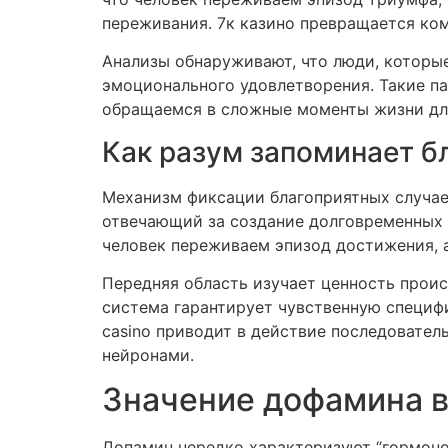
переживания. 7к казино превращается ко
Анализы обнаруживают, что люди, которы
эмоционального удовлетворения. Такие п
обращаемся в сложные моменты жизни для
Как разум запоминает 
Механизм фиксации благоприятных случаев
отвечающий за создание долговременных 
человек переживаем эпизод достижения, 
Передняя область изучает ценность проис
система гарантирует чувственную специф
casino приводит в действие последовате
нейронами.
Значение дофамина в
Допамин нередко характеризуют “гормоном