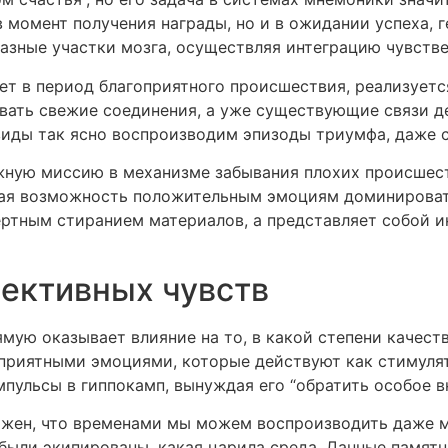
в момент получения награды, но и в ожидании успеха
азные участки мозга, осуществляя интеграцию чувстве
ет в период благоприятного происшествия, реализует
вать свежие соединения, а уже существующие связи д
виды так ясно воспроизводим эпизоды триумфа, даже 
жную миссию в механизме забывания плохих происшест
ая возможность положительным эмоциям доминироват
нертным стиранием материалов, а представляет собой
ективных чувств
мую оказывает влияние на то, в какой степени качест
приятными эмоциями, которые действуют как стимулят
мпульсы в гиппокамп, вынуждая его “обратить особое в
ажен, что временами мы можем воспроизводить даже м
о были экипированы, какая царила среда. Данные памя