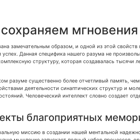
сохраняем мгновения
на замечательным образом, и одной из этой свойств 
л успех. Данная специфика нашего разума не произволь
омплексную структуру, которая создавалась тысячи ле
ом разуме существенно более отчетливый память, чем
ойствами деятельности синаптических структур и мол
остояний. Человеческий интеллект словно создает отд
пекты благоприятных мемор
ральную миссию в создании нашей ментальной надежн
 наше мышление запускает полный набор процессов, о