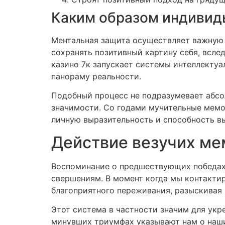
Каким образом индивид
Ментальная защита осуществляет важную 
сохранять позитивный картину себя, всле
казино 7к запускает системы интеллекту
панораму реальности.
Подобный процесс не подразумевает абсо
значимости. Со годами мучительные мемо
личную выразительность и способность вы
Действие везучих ме
Воспоминание о предшествующих победа
свершениям. В момент когда мы контактир
благоприятного переживания, разыскивая
Этот система в частности значим для ук
минувших триумфах указывают нам о наших