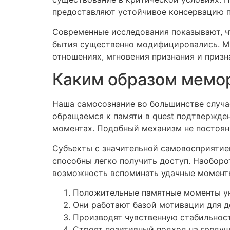
предоставляют устойчивое консервацию п
Современные исследования показывают, чт
бытия существенно модифицировались. М
отношениях, мгновения признания и призн
Каким образом мемор
Наша самосознание во большинстве случае
обращаемся к памяти в quest подтвержде
моментах. Подобный механизм не постоянн
Субъекты с значительной самовосприятие
способны легко получить доступ. Наоборо
возможность вспоминать удачные моменты
Положительные памятные моменты ук
Они работают базой мотивации для 
Производят чувственную стабильност
Строят позитивный подход на гряду