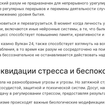
ский разум не предназначен для непрерывного урегули
ие регулярных перерывов и перемены деятельности слу
снижению уровня бытия.
овиться и перезагрузиться. В момент когда личность 
и, включаются иные нейронные системы, а те, что был
цесс способствует повышению памяти, креативности и
 казино Вулкан 24, также способствует взглянуть на в
бления, в то время как разум не сосредоточено на по
а бессознательное не останавливается действовать на
иквидации стресса и беспок
ла на разнообразные угрозы и угрозы. Но затяжной с
сосудистой, защитной и психической систем. Досуг, на
дачу в регулировании стрессом, предоставляя результ
анизме происходят важные биологические модификации.