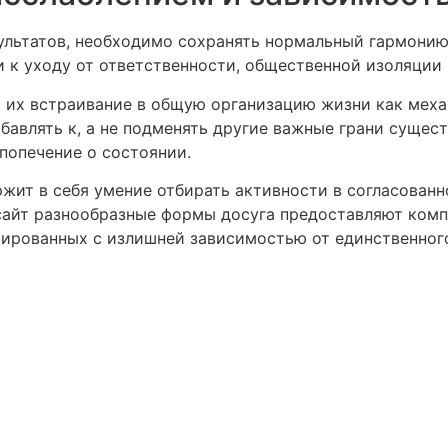
ультатов, необходимо сохранять нормальный гармонию
и к уходу от ответственности, общественной изоляции
т их встраивание в общую организацию жизни как мех
бавлять к, а не подменять другие важные грани сущес
попечение о состоянии.
жит в себя умение отбирать активности в согласован
сайт разнообразные формы досуга предоставляют комп
иированных с излишней зависимостью от единственного