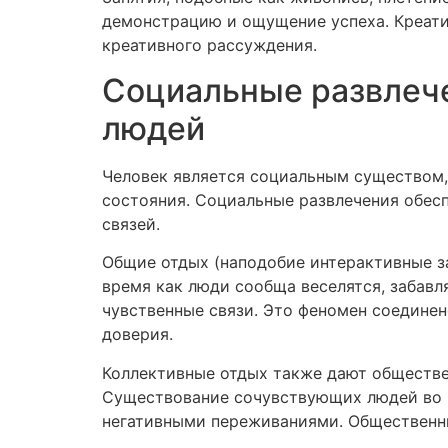
демонстрацию и ощущение успеха. Креати
креативного рассуждения.
Социальные развлече
людей
Человек является социальным существом,
состояния. Социальные развлечения обес
связей.
Общие отдых (наподобие интерактивные з
время как люди сообща веселятся, забавл
чувственные связи. Это феномен соединен
доверия.
Коллективные отдых также дают обществ
Существование сочувствующих людей во в
негативными переживаниями. Общественны