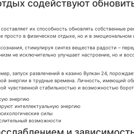
отдых содействуют обновит
составляет их способность обновлять собственные ре
не просто в физическом отдыхе, но и в эмоциональном
сознания, стимулируя синтез вещества радости – пере
низм не исключительно улучшает настроение, но и вос
мер, запуск развлечений в казино Вулкан 24, порождае
ной энергии в трудные времена. Личность, имеющий 
ьной чувственной стабильностью и возможностью боро
кую энергию
ируют интеллектуальную энергию
психологические силы
ыслительный возможности
сслаблением и зависимость