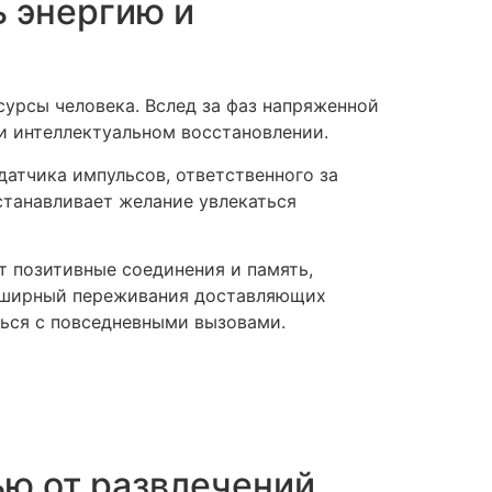
ь энергию и
сурсы человека. Вслед за фаз напряженной
 и интеллектуальном восстановлении.
датчика импульсов, ответственного за
станавливает желание увлекаться
т позитивные соединения и память,
обширный переживания доставляющих
ться с повседневными вызовами.
ю от развлечений