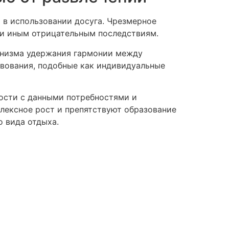
 в использовании досуга. Чрезмерное
 и иным отрицательным последствиям.
анизма удержания гармонии между
твования, подобные как индивидуальные
ности с данными потребностями и
лексное рост и препятствуют образование
 вида отдыха.