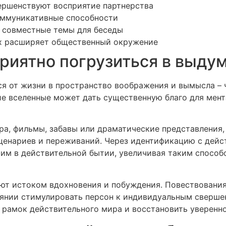
ершенствуют восприятие партнерства
оммуникативные способности
 совместные темы для беседы
ях расширяет общественный окружение
приятно погрузиться в выд
ся от жизни в пространство воображения и вымысла – 
ие вселенные может дать существенную благо для мент
ра, фильмы, забавы или драматические представления
ценариев и переживаний. Через идентификацию с дей
 им в действительной бытии, увеличивая таким спосо
ют истоком вдохновения и побуждения. Повествования
оянии стимулировать персон к индивидуальным свершен
 рамок действительного мира и восстановить уверенно