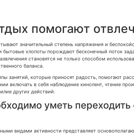
тдых помогают отвле
тывают значительный степень напряжения и беспокойс
 и бытовые хлопоты порождают бесконечный поток зад
азвлечения становятся не только способом использов
твенного баланса.
пы занятий, которые приносят радость, помогают рас
ии включать в себя наблюдение кинолент, чтение произ
билие других действий.
обходимо уметь переходить
ными видами активности представляет основополага