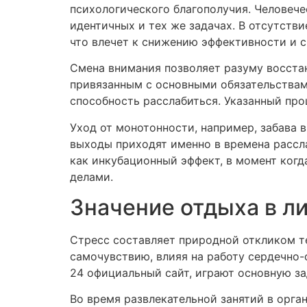
психологического благополучия. Человече
идентичных и тех же задачах. В отсутств
что влечет к снижению эффективности и 
Смена внимания позволяет разуму восстан
привязанным с основными обязательствам
способность расслабиться. Указанный про
Уход от монотонности, например, забава в
выходы приходят именно в времена рассла
как инкубационный эффект, в момент когд
делами.
Значение отдыха в л
Стресс составляет природной откликом те
самочувствию, влияя на работу сердечно-
24 официальный сайт, играют основную за
Во время развлекательной занятий в орг