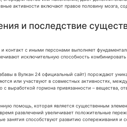
вные активности включают правое половину мозга, со
ния и последствие сущест
 и контакт с иными персонами выполняет фундаментал
печивают исключительную способность комбинировать 
абавы в Вулкан 24 официальный сайт) порождают уника
яются или участвуют в совместных активностях, межд
о с выработкой гормона привязанности – вещества, от
енную помощь, которая является существенным элеме
ремя развлечений увеличивает положительные пережи
е занятия способствуют развитию сопереживания и с