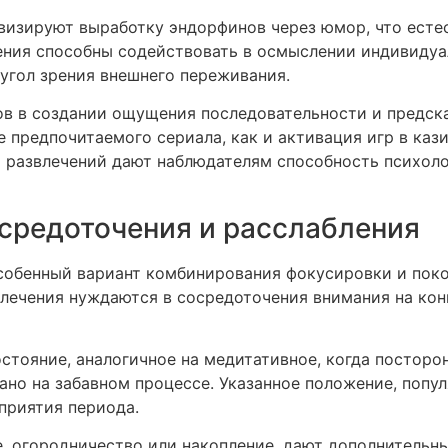
визируют выработку эндорфинов через юмор, что ест
ения способны содействовать в осмыслении индивидуа
угол зрения внешнего переживания.
ов в создании ощущения последовательности и предск
 предпочитаемого сериала, как и активация игр в кази
 развлечений дают наблюдателям способность психоло
осредоточения и расслабления
собенный вариант комбинирования фокусировки и поко
лечения нуждаются в сосредоточения внимания на конк
остояние, аналогичное на медитативное, когда посторо
но на забавном процессе. Указанное положение, популя
приятия периода.
е, огородничество или накопление, дают дополнитель