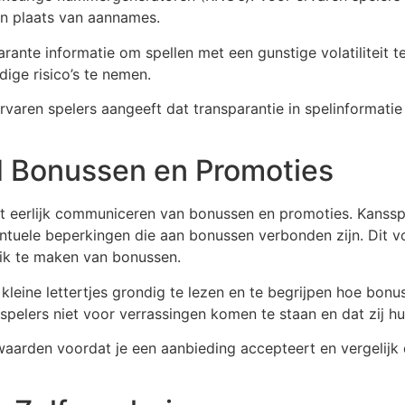
in plaats van aannames.
ante informatie om spellen met een gunstige volatiliteit te 
ige risico’s te nemen.
ervaren spelers aangeeft dat transparantie in spelinformatie
d Bonussen en Promoties
t eerlijk communiceren van bonussen en promoties. Kansspe
entuele beperkingen die aan bonussen verbonden zijn. Dit v
uik te maken van bonussen.
 kleine lettertjes grondig te lezen en te begrijpen hoe bo
t spelers niet voor verrassingen komen te staan en dat zij h
rwaarden voordat je een aanbieding accepteert en vergelij