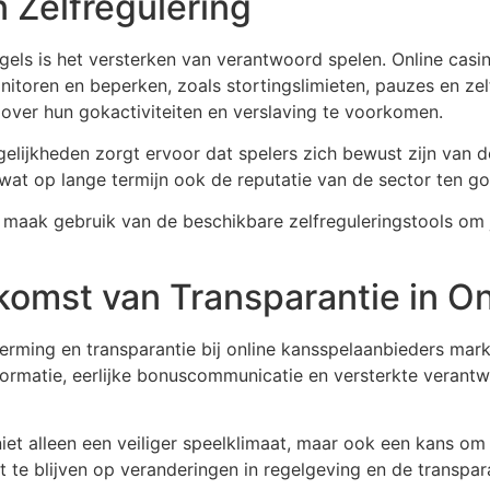
 Zelfregulering
els is het versterken van verantwoord spelen. Online casino
oren en beperken, zoals stortingslimieten, pauzes en zelfui
over hun gokactiviteiten en verslaving te voorkomen.
lijkheden zorgt ervoor dat spelers zich bewust zijn van de
 wat op lange termijn ook de reputatie van de sector ten g
n en maak gebruik van de beschikbare zelfreguleringstools 
omst van Transparantie in O
ing en transparantie bij online kansspelaanbieders marke
nformatie, eerlijke bonuscommunicatie en versterkte verant
iet alleen een veiliger speelklimaat, maar ook een kans om
 te blijven op veranderingen in regelgeving en de transpar