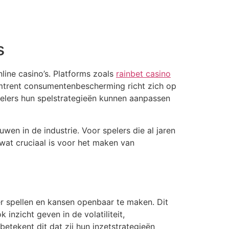
s
line casino’s. Platforms zoals
rainbet casino
 omtrent consumentenbescherming richt zich op
pelers hun spelstrategieën kunnen aanpassen
wen in de industrie. Voor spelers die al jaren
 wat cruciaal is voor het maken van
er spellen en kansen openbaar te maken. Dit
nzicht geven in de volatiliteit,
etekent dit dat zij hun inzetstrategieën