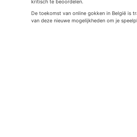
kritisch te beoordelen.
De toekomst van online gokken in België is t
van deze nieuwe mogelijkheden om je speelpl