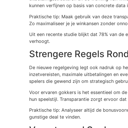
kunnen verfijnen op basis van concrete data 
Praktische tip: Maak gebruik van deze transpar
Zo maximaliseer je je winkansen zonder onnod
Uit een recente studie blijkt dat 78% van de 
verhoogt.
Strengere Regels Ron
De nieuwe regelgeving legt ook nadruk op he
inzetvereisten, maximale uitbetalingen en ev
spelers die gewend zijn om strategisch gebr
Voor ervaren gokkers is het essentieel om de
hun speelstijl. Transparantie zorgt ervoor da
Praktische tip: Analyseer altijd de bonusvoo
gunstige deal te vinden.