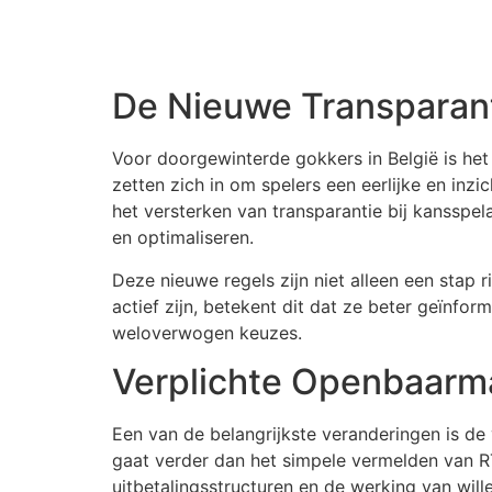
De Nieuwe Transparant
Voor doorgewinterde gokkers in België is het 
zetten zich in om spelers een eerlijke en in
het versterken van transparantie bij kansspe
en optimaliseren.
Deze nieuwe regels zijn niet alleen een stap r
actief zijn, betekent dit dat ze beter geïnf
weloverwogen keuzes.
Verplichte Openbaarma
Een van de belangrijkste veranderingen is de
gaat verder dan het simpele vermelden van RTP
uitbetalingsstructuren en de werking van will