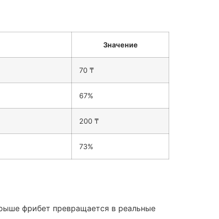
Значение
70 ₸
67%
200 ₸
73%
рыше фрибет превращается в реальные