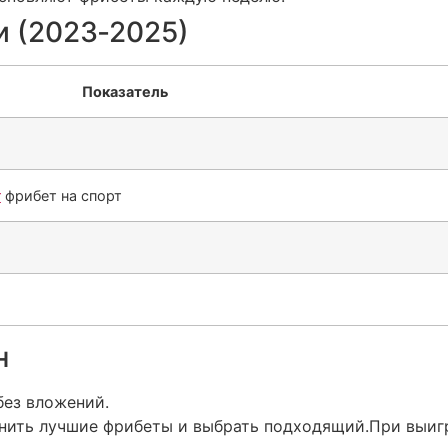
и (2023‑2025)
Показатель
r
фрибет на спорт
н
без вложений.
нить лучшие фрибеты и выбрать подходящий.При выиг