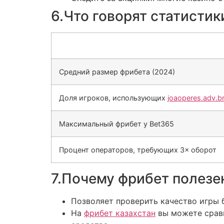
6.Что говорят статистик
Средний размер фрибета (2024)
Доля игроков, использующих
joaoperes.adv.b
Максимальный фрибет у Bet365
Процент операторов, требующих 3× оборот
7.Почему фрибет полезе
Позволяет проверить качество игры 
На
фрибет казахстан
вы можете срав