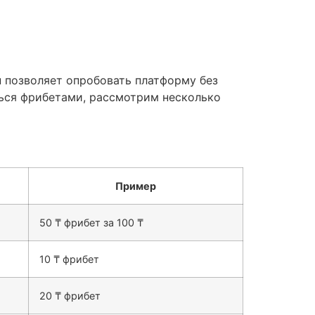
н позволяет опробовать платформу без
ться фрибетами, рассмотрим несколько
Пример
50 ₸ фрибет за 100 ₸
10 ₸ фрибет
20 ₸ фрибет