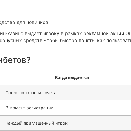
одство для новичков
айн‑казино выдаёт игроку в рамках рекламной акции.О
е бонусных средств.Чтобы быстро понять, как пользова
ибетов?
Когда выдается
После пополнения счета
В момент регистрации
Каждый приглашённый игрок