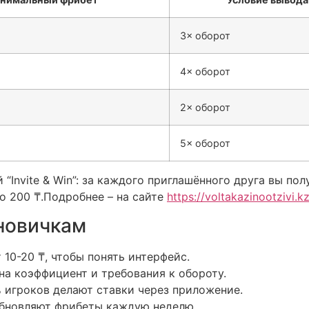
3× оборот
4× оборот
2× оборот
5× оборот
“Invite & Win”: за каждого приглашённого друга вы пол
о 200 ₸.Подробнее – на сайте
https://voltakazinootzivi.k
новичкам
 10-20 ₸, чтобы понять интерфейс.
на коэффициент и требования к обороту.
 игроков делают ставки через приложение.
обновляют фрибеты каждую неделю.