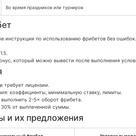
Во время праздников или турниров
бет
е инструкции по использованию фрибетов без ошибок.
.5.
онус, который можно вывести после выполнения услов
я
и требует лицензии.
ия: коэффициенты, минимальную ставку, лимиты.
 выполнить 2-5× оборот фрибета.
 30% от выплаченной суммы.
ы и их предложения
нимальный фрибет
Условие вывода