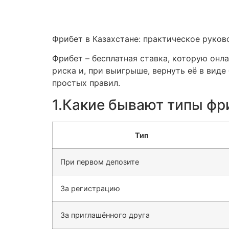
Фрибет в Казахстане: практическое руков
Фрибет – бесплатная ставка, которую онл
риска и, при выигрыше, вернуть её в вид
простых правил.
1.Какие бывают типы фр
Тип
При первом депозите
За регистрацию
За приглашённого друга