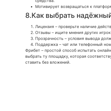
средства.
Мотивирует возвращаться к платформ
8.Как выбрать надёжный
Лицензия – проверьте наличие дейст
Отзывы – ищите мнения других игрок
Прозрачность – условия вывода долж
Поддержка – чат или телефонный номе
Фрибет – простой способ испытать онлай
выбрать ту площадку, которая соответству
ставить без вложений.