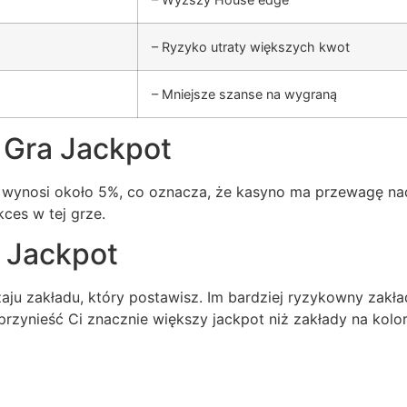
– Ryzyko utraty większych kwot
– Mniejsze szanse na wygraną
 Gra Jackpot
 wynosi około 5%, co oznacza, że kasyno ma przewagę na
kces w tej grze.
 Jackpot
zaju zakładu, który postawisz. Im bardziej ryzykowny zakł
rzynieść Ci znacznie większy jackpot niż zakłady na kolor