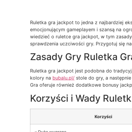
Ruletka gra jackpot to jedna z najbardziej 
emocjonującym gameplayem i szansą na ogrom
wiedzieć o ruletce gra jackpot, w tym zasady 
sprawdzenia uczciwości gry. Przygotuj się na
Zasady Gry Ruletka Gr
Ruletka gra jackpot jest podobna do tradycyj
kolory na
bubalu.pl/
stole do gry, a następnie
Gra oferuje również dodatkowe bonusy jack
Korzyści i Wady Ruletk
Korzyści
– Duże wygrane