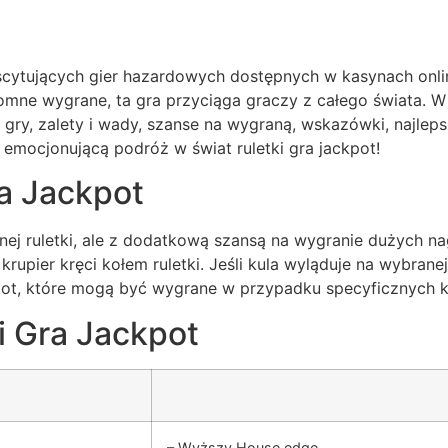
ekscytujących gier hazardowych dostępnych w kasynach onl
ne wygrane, ta gra przyciąga graczy z całego świata. W
gry, zalety i wady, szanse na
wygraną, wskazówki, najleps
 emocjonującą podróż w świat ruletki gra jackpot!
a Jackpot
nej ruletki, ale z dodatkową szansą na wygranie dużych na
 krupier kręci kołem ruletki. Jeśli kula wyląduje na wybrane
pot, które mogą być wygrane w przypadku specyficznych 
i Gra Jackpot
– Wyższy House edge